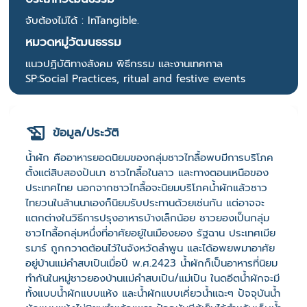
จับต้องไม่ได้ : InTangible.
หมวดหมู่วัฒนธรรม
แนวปฏิบัติทางสังคม พิธีกรรม และงานเทศกาล
SP:Social Practices, ritual and festive events
ข้อมูล/ประวัติ
น้ำผัก คืออาหารยอดนิยมของกลุ่มชาวไทลื้อพบมีการบริโภค
ตั้งแต่สิบสองปันนา ชาวไทลื้อในลาว และทางตอนเหนือของ
ประเทศไทย นอกจากชาวไทลื้อจะนิยมบริโภคน้ำผักแล้วชาว
ไทยวนในล้านนาเองก็นิยมรับประทานด้วยเช่นกัน แต่อาจจะ
แตกต่างในวิธีการปรุงอาหารบ้างเล็กน้อย ชาวยองเป็นกลุ่ม
ชาวไทลื้อกลุ่มหนึ่งที่อาศัยอยู่ในเมืองยอง รัฐฉาน ประเทศเมีย
รมาร์ ถูกกวาดต้อนไว้ในจังหวัดลำพูน และได้อพยพมาอาศัย
อยู่บ้านแม่คำสบเปินเมื่อปี พ.ศ.2423 น้ำผักก็เป็นอาหารที่นิยม
ทำกันในหมู่ชาวยองบ้านแม่คำสบเปิน/แม่เปิน ในดอีตน้ำผักจะมี
ทั้งแบบน้ำผักแบบแห้ง และน้ำผักแบบเคี่ยวน้ำแฉะๆ ปัจจุบันน้ำ