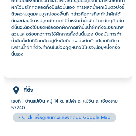
ผักแบบแห้งไม่นิยมทำแล้วเพราะปัจจุบันมีตู้เย็นไว้สำหรับเก็บน้ำ
ผักไว้บริโภคตลอดทั้งปีแล้วนั้นเอง การผลิตน้ำผักเป้นตัวบ่งชี้
ถึงความอุดมสมบูรณ์ของพื้นที่ กล่าวคือการที่จะทำน้ำผักได้
นั้นจะต้องมีการปลูกผักกาดไว้สำหรับทำน้ำผัก โดยวัตถุดิบชั้น
ดีนั้นจะต้องใช้ยอดหรือดอกผักกาดเท่านั้นน้ำผักถึงจะออกมาสี
สวยและอร่อยกว่าการใช้ผักกาดทั้งต้นนั้นเอง ปัจจุบันการทำ
น้ำผักก็เป้นที่นิยมกันอยู่ถึงกับมีการจองกันข้ามปีเลยทีเดียว
เพราะน้ำผักที่ดีจะทำกันในช่วงฤดูหนาวปีไหรจะมีอยู่หนึ่งครั้ง
นั้นเอง
ที่ตั้ง
เลขที่ : บ้านแม่เปิน หมู่ 14 ต. แม่คำ อ. แม่จัน จ. เชียงราย
57240
-
Click เพื่อดูเส้นทางและพิกัดบน Google Map