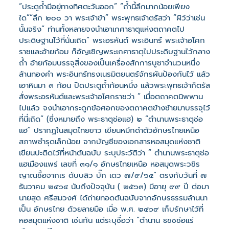
“ประตูถ้ำมีอยู่ทางทิศตะวันออก” “ถ้ำนี้ลึกมากน้อยเพียง
ใด”“ลึก ๒๐๐ วา พระเจ้าข้า” พระพุทธเจ้าตรัสว่า “ผิว์ว่าเช่น
นั้นจริง” ท่านทั้งหลายจงนำเอาเกศาธาตุแห่งตถาคตไป
ประดิษฐานไว้ที่นั่นเถิด” พระอรหันต์ พระอินทร์ พระเจ้าอโศก
ราชและอ้ายก้อม ก็อัญเชิญพระเกศาธาตุไปประดิษฐานไว้กลาง
ถ้ำ อ้ายก้อมบรรจุสิ่งของเป็นเครื่องสักการบูชาจำนวนหนึ่ง
ล้านทองคำ พระอินทร์ทรงเนรมิตยนตร์จักรผันป้องกันไว้ แล้ว
เอาหินมา ๓ ก้อน ปิดประตูถ้ำก้อนหนึ่ง แล้วพระพุทธเจ้าก็ตรัส
สั่งพระอรหันต์และพระเจ้าอโศกราชว่า “ เมื่อตถาคตนิพพาน
ไปแล้ว จงนำเอากระดูกข้อศอกของตถาคตข้างซ้ายมาบรรจุไว้
ที่นี่เถิด” (ซึ่งหมายถึง พระธาตุช่อแฮ) ๒ “ตำนานพระธาตุช่อ
แฮ” ปรากฏในสมุดไทยขาว เขียนหมึกดำตัวอักษรไทยเหนือ
สภาพชำรุดเล็กน้อย จากบัญชีของเอกสารหอสมุดแห่งชาติ
เขียนปะติดไว้ที่หน้าต้นฉบับ ระบุประวัติว่า “ ตำนานพระธาตุช่อ
แฮเมืองแพร่ เลขที่ ๓๑/๑ อักษรไทยเหนือ หอสมุดพระวชิร
ญาณชื้อจากเร ดับบลิว บั๊ก เดว ๗/๙/๖๔” ตรงกับวันที่ ๗
ธันวาคม ๒๔๖๔ นับถึงปัจจุบัน ( ๒๕๖๓) มีอายุ ๙๙ ปี ต่อมา
นายสุด ศรีสมวงศ์ ได้ถ่ายทอดต้นฉบับจากอักษรธรรมล้านนา
เป็น อักษรไทย ด้วยลายมือ เมื่อ พ.ศ. ๒๔๖๙ เก็บรักษาไว้ที่
หอสมุดแห่งชาติ เช่นกัน แต่ระบุชื่อว่า “ตำนาน ธชชช่อแร่