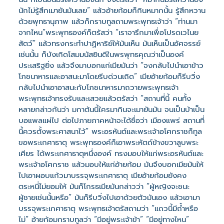
นักไม่รู้สึกเมายันมันเลย” แล้วอ้ายก้อมก็กินหมากนั้น รู้สึกหวาน
ด้วยพุทธานุภาพ แล้วก็กราบทูลถามพระพุทธเจ้าว่า “ท่านมา
จากไหน”พระพุทธองค์ก็ตรัสว่า “เราจารึกมาเพื่อโปรดเวไนย
สัตว์” แล้วทรงกระทำปาฏิหาริย์ให้มันเห็น มันเห็นเป็นอัศจรรย์
เช่นนั้น ก็บังเกิดโสมมนัสยินดีในพรพุทธคุณว่าเป็นองค์
ประเสริฐยิ่ง แล้วจึงมาบอกแก่เมียมันว่า “จงกลับไปนำเอาข้าว
โภชนาหารและอาสนะมาโดยรีบด่วนเถิด” เมียอ้ายก้อมก็รีบวิ่ง
กลับไปนำเอาอาสนะกับโภชนาหารมาถวายพระพุทธเจ้า
พระพุทธเจ้าทรงรับและเสวยแล้วตรัสว่า “สถานที่นี้ คนทั้ง
หลายกล่าวกันว่า มกาต้นนี้ใครมากินจะเมายันมัน จนเป็นบ้าเป็น
บอแพลแผ่ไป ต่อไปภายภาคหน้าจะได้ชื่อว่า เมืองแพร่ สถานที่
นี้ควรตั้งพระศาสนาไว้” พระอรหันต์และพระเจ้าอโศกราชก็ทูล
ขอพระเกศาธาตุ พระพุทธองค์ก็เอาพระหัตถ์ข้างขวาลูบพระ
เศียร ได้พระเกศาธาตุหนึ่งองค์ ทรงมอบให้แก่พระอรหันต์และ
พระเจ้าอโศกราช แล้วมอบให้แก่อ้ายก้อม มันจึงบอกเมียมันให้
ไปเอาผอบแก้วมาบรรจุพระเกศาธาตุ เมียอ้ายก้อมยังคง
ตระหนี่ไม่ยอมให้ มันก็โกรธเมียมันกล่าวว่า “ผู้หญิงจะชนะ
ผู้ชายเช่นนั้นหรือ” มันก็รีบวิ่งไปเอาด้วยตัวมันเอง แล้วเอามา
บรรจุพระเกศาธาตุ พระพุทธเจ้าตรัสถามว่า “แถวนี้มีถ้ำหรือ
ไม่” อ้ายก้อมกราบทูลว่า “มีอยู่พระเจ้าข้า” “มีอยู่ทางไหน”