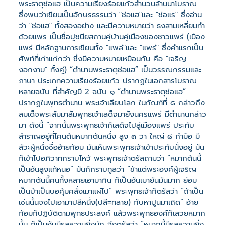
พระธาตุช่อแฮ เป็นความเรียงร้อยแก้วสำนวนล้านนาโบราณ
ซึ่งพบว่าเขียนเป็นอักษรธรรมว่า "ช่อแฮ"และ "ช่อแร" ซึ่งอ่าน
ว่า "ช่อแฮ" ทั้งสองอย่าง และมีความหมายว่า ธงสามเหลี่ยมทำ
ด้วยแพร เป็นชื่อปูชนียสถานคู่บ้านคู่เมืองของชาวแพร่ (เมือง
แพร่ มีหลักฐานการเขียนทั้ง "แพล่"และ "แพร่" ซึ่งคำแรกเป็น
ศัพท์ที่เก่าแก่กว่า ซึ่งมีความหมายเหมือนกัน คือ "เจริญ
งอกงาม" ทั้งคู่) “ตำนานพระธาตุช่อแฮ” เป็นวรรณกรรมและ
ภาษา ประเภทความเรียงร้อยแก้ว ปรากฏในเอกสารโบราณ
หลายฉบับ ที่สำคัญมี 2 ฉบับ ๑ “ตำนานพระธาตุช่อแฮ”
ปรากฏในพุทธตำนาน พระเจ้าเลียบโลก ในกัณฑ์ที่ ๘ กล่าวถึง
สมเด็จพระสัมมาสัมพุทธเจ้าเสด็จมายังนครแพร่ มีตำนานกล่าว
มา ดังนี้ “จากนั้นพระพุทธเจ้าก็เสด็จไปสู่เมืองแพร่ ประทับ
สำราญอยู่ที่โคนต้นหมากต้นหนึ่ง สูง ๓ วา ใหญ่ ๘ กำมือ มี
ลัวะผู้หนึ่งชื่ออ้ายก้อม มันเห็นพระพุทธเจ้าเข้าประทับนั่งอยู่ มัน
ก็เข้าไปอภิวาทกราบไหว้ พระพุทธเจ้าตรัสถามว่า “หมากต้นนี้
เป็นอันสูงแท้หนอ” มันก็กราบทูลว่า “ข้าแต่พระองค์ผู้เจริญ
หมากต้นนี้คนทั้งหลายเอามากิน ก็เป็นอันเมายันมันมาก ย่อม
เป็นบ้าเป็นบอคุ้มคลั่งเมาแผ่ไป” พระพุทธเจ้าก็ตรัสว่า “ถ้าเป็น
เช่นนั้นจงไปเอามาปลีหนึ่ง(ปลี=ทลาย) กับหาปูนมาเถิด” อ้าย
ก้อมก็ปฏิบัติตามพุทธประสงค์ แล้วพระพุทธองค์ก็เสวยหมาก
นั้น ก็เป็นอันมีรสหวานยิ่งนัก จึงตรัสว่า “หมากนี้มีรสหวานยิ่ง