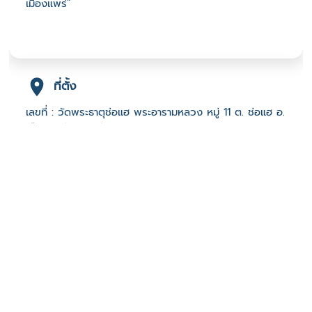
เมืองแพร่”
ที่ตั้ง
เลขที่ : วัดพระธาตุช่อแฮ พระอารามหลวง หมู่ 11 ต. ช่อแฮ อ.
เมืองแพร่ จ. แพร่ 54000
-
Click เพื่อดูเส้นทางและพิกัดบน Google Map