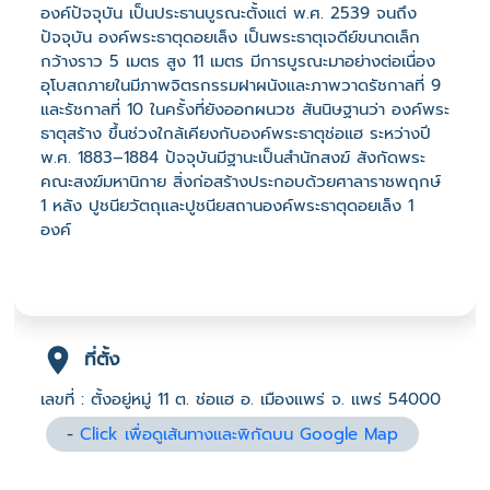
องค์ปัจจุบัน เป็นประธานบูรณะตั้งแต่ พ.ศ. 2539 จนถึง
ปัจจุบัน องค์พระธาตุดอยเล็ง เป็นพระธาตุเจดีย์ขนาดเล็ก
กว้างราว 5 เมตร สูง 11 เมตร มีการบูรณะมาอย่างต่อเนื่อง
อุโบสถภายในมีภาพจิตรกรรมฝาผนังและภาพวาดรัชกาลที่ 9
และรัชกาลที่ 10 ในครั้งที่ยังออกผนวช สันนิษฐานว่า องค์พระ
ธาตุสร้าง ขึ้นช่วงใกล้เคียงกับองค์พระธาตุช่อแฮ ระหว่างปี
พ.ศ. 1883–1884 ปัจจุบันมีฐานะเป็นสำนักสงฆ์ สังกัดพระ
คณะสงฆ์มหานิกาย สิ่งก่อสร้างประกอบด้วยศาลาราชพฤกษ์
1 หลัง ปูชนียวัตถุและปูชนียสถานองค์พระธาตุดอยเล็ง 1
องค์
ที่ตั้ง
เลขที่ : ตั้งอยู่หมู่ 11 ต. ช่อแฮ อ. เมืองแพร่ จ. แพร่ 54000
-
Click เพื่อดูเส้นทางและพิกัดบน Google Map