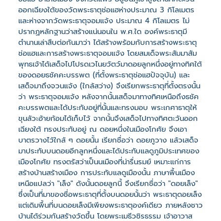
ออกเฉียงใต้ของวัดพระธาตุช่อแฮห่างประมาณ 3 กิโลเมตร
และห่างจากวัดพระธาตุจอมแจ้ง ประมาณ 4 กิโลเมตร ไม่
ปรากฏหลักฐานว่าสร้างแน่นอนใน พ.ศ.ใด องค์พระธาตุมี
ตำนานเล่าสืบต่อกันมาว่า ได้สร้างพร้อมกับการสร้างพระธาตุ
ช่อแฮและการสร้างพระธาตุจอมแจ้ง โดยสมเด็จพระสัมมาสัม
พุทธเจ้าได้เสด็จไปโปรดเวไนยวัตว์มาดอยลูกหนึ่งอยู่ทางทิศใต้
ของดอยธชัคคะบรรพต (ที่ตั้งพระธาตุช่อแฮปัจจุบัน) และ
เสด็จมาถึงจวนแจ้ง (ใกล้สว่าง) จึงเรียกพระธาตุที่ตั้งตรงนั้น
ว่า พระธาตุจอมแจ้ง หลังจากนั้นเสด็จมาทางทิศเหนือถึงธชัค
คะบรรพตและได้ประทับอยู่ที่นั้นและทรงมอบ พระเกศาธาตุให้
ขุนลัวะอ้ายก้อมได้เก็บไว้ จากนั้นจึงเสด็จไปทางทิศตะวันออก
เฉียงใต้ ทรงประทับอยู่ ณ ดอยหนึ่งในเมืองโกศัย จึงเอา
บาตรวางไว้ใกล้ ๆ ดอยนั้น เรียกชื่อว่า ดอยภูวาง แล้วเสด็จ
มาประทับบนดอยอีกลูกหนึ่งและได้ประทับแลดูภูมิประเทศของ
เมืองโกศัย ทรงตรัสว่าเป็นนเมืองที่น่ารื่นรมย์ เหมาะแก่การ
สร้างบ้านสร้างเมือง การประทับแลดูเมืองนั้น ภาษาพื้นเมือง
เหนือแปลว่า "เล็ง" ดังนั้นดอยลูกนี้ จึงเรียกชื่อว่า "ดอยเล็ง"
ซึ่งเป็นที่มาของชื่อพระธาตุที่ตั้งบนดอยนั้นว่า พระธาตุดอยเล็ง
แต่เดิมพื้นที่บนดอยเล็งมีเพียงพระธาตุองค์เดียว ภายหลังชาว
บ้านได้ร่วมกันสร้างวัดขึ้น โดยพระเมธีวชิรธรรม เจ้าอาวาส