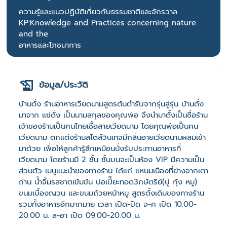
ความรู้และแนวปฏิบัติเกี่ยวกับธรรมชาติและจักรวาล
KP:Knowledge and Practices concerning nature
and the
อาหารและโภชนาการ
ข้อมูล/ประวัติ
บ้านดั่ง ร้านอาหารเวียดนามสูตรต้นตำรับจากรุ่นสู่รุ่น บ้านดั่ง
มาจาก แซ่ดั่ง เป็นนามสกุลของคุณพ่อ จึงนำมาตั้งเป็นชื่อร้าน
เจ้าของร้านเป็นคนไทยเชื้อสายเวียดนาม โดยคุณพ่อเป็นคน
เวียดนาม ตกแต่งร้านสไตล์วินเทจมีกลิ่นอายเวียดนามผสมเข้า
มาด้วย เพื่อให้ลูกค้ารู้สึกเหมือนนั่งรับประทานอาหารที่
เวียดนาม โดยร้านมี 2 ชั้น ชั้นบนจะเป็นห้อง VIP มีความเป็น
ส่วนตัว เมนูแนะนำของทางร้าน ได้แก่ แหนมเนืองที่ย่างจากเตา
ถ่าน น้ำจิ้มรสชาตเข้มข้น ปอเปี๊ยะทอด3กษัตริย์(ปู กุ้ง หมู)
ขนมเบื้องญวน และขนมถ้วยหน้าหมู สูตรดั้งเดิมของทางร้าน
รวมทั้งอาหารอีกมากมาย เวลา เปิด-ปิด จ-ศ เปิด 10.00-
20.00 น. ส-อา เปิด 09.00-20.00 น.