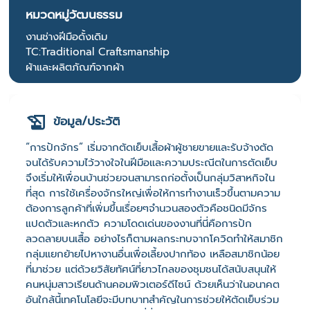
หมวดหมู่วัฒนธรรม
งานช่างฝีมือดั้งเดิม
TC:Traditional Craftsmanship
ผ้าและผลิตภัณฑ์จากผ้า
ข้อมูล/ประวัติ
“การปักจักร” เริ่มจากตัดเย็บเสื้อผ้าผู้ชายขายและรับจ้างตัด
จนได้รับความไว้วางใจในฝีมือและความประณีตในการตัดเย็บ
จึงเริ่มให้เพื่อนบ้านช่วยจนสามารถก่อตั้งเป็นกลุ่มวิสาหกิจใน
ที่สุด การใช้เครื่องจักรใหญ่เพื่อให้การทำงานเร็วขึ้นตามความ
ต้องการลูกค้าที่เพิ่มขึ้นเรื่อยๆจำนวนสองตัวคือชนิดมีจักร
แปดตัวและหกตัว ความโดดเด่นของงานที่นี่คือการปัก
ลวดลายบนเสื้อ อย่างไรก็ตามผลกระทบจากโควิดทำให้สมาชิก
กลุ่มแยกย้ายไปหางานอื่นเพื่อเลี้ยงปากท้อง เหลือสมาชิกน้อย
ที่มาช่วย แต่ด้วยวิสัยทัศน์ที่ยาวไกลของชุมชนได้สนับสนุนให้
คนหนุ่มสาวเรียนด้านคอมพิวเตอร์ดีไซน์ ด้วยเห็นว่าในอนาคต
อันใกล้นี้เทคโนโลยีจะมีบทบาทสำคัญในการช่วยให้ตัดเย็บร่วม