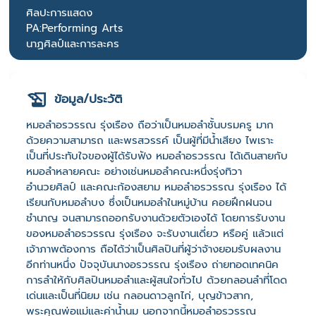
ศิลปะการแสดง
PA:Performing Arts
นาฏศิลป์และการละคร
ข้อมูล/ประวัติ
หมอลำอรวรรณ รุ่งเรือง ถือว่าเป็นหมอลำชั้นบรมครู มาก
ด้วยความสามารถ และพรสวรรค์ เป็นผู้ที่มีน้ำเสียง ไพเราะ
เป็นที่ประทับใจของผู้ได้รับฟัง หมอลำอรวรรณ ได้เดินสายกับ
หมอลำหลายคณะ อย่างเช่นหมอลำคณะหนึ่งรุ่งทิวา
อำนวยศิลป์ และคณะก้องสยาม หมอลำอรวรรณ รุ่งเรือง ได้
เรียนกับหมอลำบง ซึ่งเป็นหมอลำในหมู่บ้าน คอยฝึกฝนจน
ชำนาญ จนสามารถออกรับงานด้วยตัวเองได้ โดยการรับงาน
ของหมอลำอรวรรณ รุ่งเรือง จะรับงานเดี่ยว หรือคู่ แล้วแต่
เจ้าภาพต้องการ ถือได้ว่าเป็นศิลปินที่ผู้ว่าจ้างยอมรับผลงาน
อีกท่านหนึ่ง ปัจจุบันนางอรวรรณ รุ่งเรือง ถ่ายทอดเทคนิค
การลำให้กับศิลปินหมอลำและผู้สนใจทั่วไป ด้วยกลอนลำที่โดด
เด่นและเป็นที่นิยม เช่น กลอนดาวลูกไก่, บุญข้าวสาก,
พระคุณพ่อแม่และค่าน้ำนม นอกจากนี้หมอลำอรวรรณ