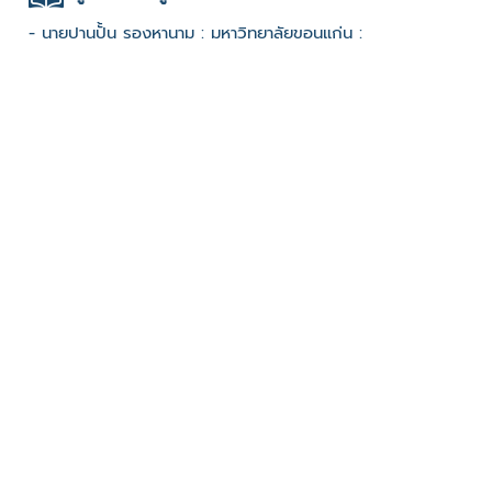
- นายปานปั้น รองหานาม : มหาวิทยาลัยขอนแก่น :
ช่องทางติดต่อ
- 0832515079
มีผู้เข้าชมจำนวน :1907 ครั้ง
บันทึกข้อมูลเมื่อวันที่ : 03/01/2023 - ปรับปรุงล่าสุดวันที่ :
03/01/2023