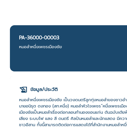
PA-36000-00003
หมอลำหนึ่งเพชรเมืองชัย
ข้อมูล/ประวัติ
หมอลำหนึ่งเพชรเมืองชัย เป็นวงดนตรีลูกทุ่งหมอลำของชาวอำเภอ
นายอนิรุต ดงทอง (สท.หนึ่ง) หมอลำหัวใจเพชร“หนึ่งเพชรเมือง
เมืองชัยเป็นหมอลำเรื่องต่อกลอนทำนองขอนแก่น ต้นฉบับเต้ยฟ้า
เสียง ระบบไฟ แสง สี ดนตรี ศิลปินหมอลำและนักแสดง มีความ
ชาวอีสาน ทั้งนี้สามารถติดต่อการแสดงได้ที่สำนักงานหมอลำหนึ