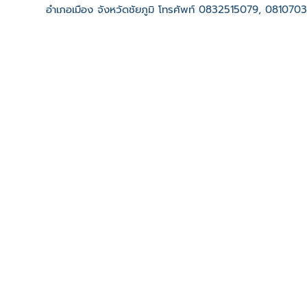
อำเภอเมือง จังหวัดชัยภูมิ โทรศัพท์ 0832515079, 081070
เว็บไซต์
ที่ตั้ง
เลขที่ : 46 หมู่ 2 บ้านลาดน้อย ต. ลาดใหญ่ อ. เมืองชัยภูมิ จ
-
Click เพื่อดูเส้นทางและพิกัดบน Google Map