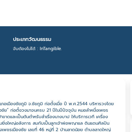
ประเภทวัฒนธรรม
จับต้องไม่ได้ : InTangible.
เมืองชัยภูมิ จ.ชัยภูมิ ก่อตั้งเมื่อ ปี พ.ศ.2544 บริหารวงโดย
ชัย” ก่อตั้งวงมาจนครบ 21 ปีในปีปัจจุบัน หมอลำหนึ่งเพชร
ขาดและเป็นต้นตำหรับลำเรื่องนางบาป ให้บริการเวที เครื่อง
ยิ่งใหญ่อลังการ สมกับเป็นลูกเจ้าพ่อพญาแล ดินแดนศิลปิน
่งเพชรเมืองชัย เลขที่ 46 หมู่ที่ 2 บ้านลาดน้อย ตำบลลาดใหญ่