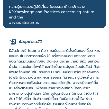
ความรู้และแนวปฏิบัติเกี่ยวกับธรรมชาติและจักรวาล
KP:Knowledge and Practices concerning nature
and the
อาหารและโภชนาการ
ข้อมูล/ประวัติ
มีอัตลักษณ์ โดดเด่น คือ การเน้นรสชาติดั้งเดิมของเนื้ออาหาร
และแทบไม่มีอาหารรสเผ็ด ใช้เครื่องเทศน้อย แต่หลากหลาย
ชนิด โดยมีไม่น้อยที่ใช้ขิง ต้นหอม น้ำตาล เกลือ ซี่อิ๊ว เหล้าจีน
น้ำมัน และแม้แต่น้ำพะโล้ และถ้าเป็นการปรุงเครื่องในสัตว์ ก็จะ
เพิ่มเครื่องเทศ เช่น กระเทียม มากขึ้นหน่อย หรือบางครั้งอาจ
ใช้พริกไทยขาวป่น และผงเครื่องเทศที่เรียกว่า อู่เซียงฝึ่น การ
ทำอาหารกวางตุ้งเน้นความสดของวัตถุดิบ อาหารยิ่งสดก็ยิ่ง
ใช้เครื่องเทศน้อย เพื่อรักษารสชาติเดิมของเนื้ออาหารไว้
อาหารกวางตุ้งที่เด่นๆ ได้แก่ซุปตุ๋น รังนก ไก่ทอด ไก่ต้ม (ไก่
สับ) ไก่ต้มซีอิ๊ว ติ่มซำ บะหมี่เกี๊ยว ในเมืองปากน้ำโพ ร้าน
อาหารจีนกวางตุ้งที่ขึ้นชื่อคือ ร้านแหลกี่ อาหารขึ้นชื่อคือ