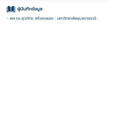
ผู้บันทึกข้อมูล
- ผศ.ดร.สุวภัทร ศรีจองแสง : มหาวิทยาลัยอุบลราชธานี :
ช่องทางติดต่อ
- 0813766884
มีผู้เข้าชมจำนวน :1019 ครั้ง
บันทึกข้อมูลเมื่อวันที่ : 06/12/2022 - ปรับปรุงล่าสุดวันที่ :
06/12/2022