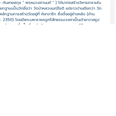
 - ต้นสายสกุล " พรหมวงศานนท์ " ) ได้มาก่อสร้างวิหารอารามใน
กฐานะเป็นวัดชื่อว่า วัดป่าหลวงมณีโชติ แต่ชาวบ้านเรียกว่า วัด
กฐานการสร้างวัดอยู่ที่ ศิลาจารึก ซึ่งตั้งอยู่ข้างหลัง (ด้าน
พ.ศ. 2350) โดยมีพระมหาราชครูศรีสัทธรรมวงศาเป็นเจ้าอาวาสรูป
ินทร์แปลง ซึ่งเป็นที่ศูนย์ศรัทธาของชาวอุบลราชธานีสืบทอดมาจน
่จัดทุกปี
ุบลราชธานี 34000