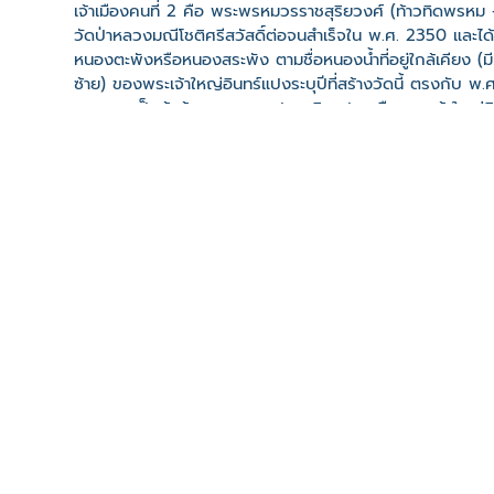
เจ้าเมืองคนที่ 2 คือ พระพรหมวรราชสุริยวงศ์ (ท้าวทิดพรหม
วัดป่าหลวงมณีโชติศรีสวัสดิ์ต่อจนสำเร็จใน พ.ศ. 2350 และได้ย
หนองตะพังหรือหนองสระพัง ตามชื่อหนองน้ำที่อยู่ใกล้เคียง (มีหลั
ซ้าย) ของพระเจ้าใหญ่อินทร์แปงระบุปีที่สร้างวัดนี้ ตรงกับ 
แรก และเป็นผู้สร้างพระพุทธรูปพระอินแปง หรือ พระเจ้าใหญ่อ
ปัจจุบัน ทางวัดได้ร่วมจัดทำต้นเทียนพรรษาเข้าร่วมกับจังหวัดที
ที่ตั้ง
เลขที่ : วัดมหาวนาราม ต. ในเมือง อ. เมืองอุบลราชธานี จ. อ
-
Click เพื่อดูเส้นทางและพิกัดบน Google Map