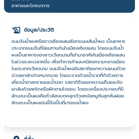
อาหารและโภชนาการ
ข้อมูล/ประวัติ
ขนมจีนน้ำผงหรือชาวเชียงแสนเรียกขนมเส้นน้ำผง เป็นอาหาร
ประเภทขนมจีนที่นิยมทานกันในเมืองเชียงแสน โดยขนมจีนน้ำ
ผงเป็นอาหารของชาวเวียดนามที่เข้ามาอาศัยในเมืองเชียงแสน
ในช่วงระยะเวลาหนึ่ง เพื่อทำการค้าและหนีสงครามกลางเมือง
ในประเทศเวียดนาม ขนมจีนน้ำผงมีรสชาติออกหวานแนมด้วย
ถ่วงอกผักต่างๆมากมาย โดยจะราดด้วยน้ำราดที่ทำด้วยการ
เคี่ยวน้ำตาลทรายและน้ำปลา รสชาติจึงออกหวานเค็มและคัด
แกล้มด้วยพริกหรือผักตามใจชอบ โดยจะเครื่องประกอบที่มี
ลักษณะเป็นผงคือถั่วลิสงบดคลุกด้วยหนังหมูต้มสุกหั่นฝอย
ลักษณะเป็นผงเช่นนี้จึงเป็นที่มาของน้ำผง