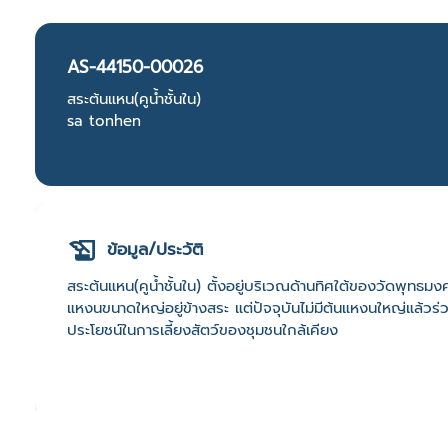
AS-44150-00026
สระต้นแหน(คูน้ำชั้นใน)
sa tonhen
ข้อมูล/ประวัติ
สระต้นแหน(คูน้ำชั้นใน) ตั้งอยู่บริเวณด้านทิศใต้ของวัดพุทธมงคล
แหงนขนาดใหญ่อยู่ข้างสระ แต่ปัจจุบันไม่มีต้นแหงนใหญ่แล้วร่
ประโยชน์ในการเลี้ยงสัตว์ของชุมชนใกล้เคียง