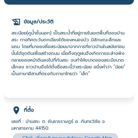
ข้อมูล/ประวัติ
สระน้อย(คูน้ำชั้นนอก) เป็นสระน้ำที่อยู่ภายในเขตพื้นที่ของบ้าน
สระ ทางทิศตะวันตกเฉียงใต้ของหนองบัว มีลักษณะลึกและ
แคบ โดยที่มาของชื่อสระน้อยมาจากการที่ชาวบ้านในสมัยก่อน
นั้นได้ขุดดินเพื่อสร้างถนน เมื่อถึงฤดูฝนจึงเกิดการชะล้างพัง
ทลายของหน้าดินลงไปที่ก้นสระ จนทำให้ขนาดของสระมีขนาด
เล็กลง ชาวบ้านจึงได้ตั้งชื่อสระนี้ว่าสระน้อย อนึ่งคำว่า “น้อย”
เป็นภาษาอีสานที่ตรงกับภาษาไทยว่า “เล็ก”
ที่ตั้ง
เลขที่ : บ้านสระ ต. คันธารราษฎร์ อ. กันทรวิชัย จ.
มหาสารคาม 44150