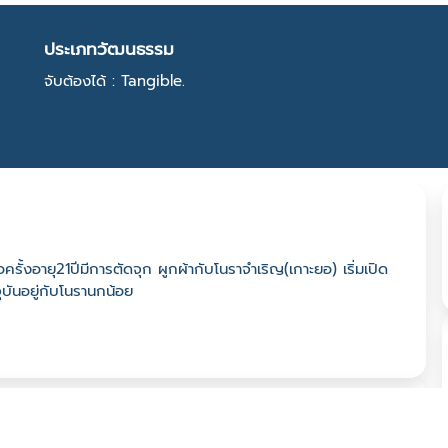
ประเภทวัฒนธรรม
จับต้องได้ : Tangible.
่อครั้งอายุ21ปีมีการตัดจุก ผูกผ้ากับโนราจำเริญ(เกาะยอ) เริ่มเปิด
ุบันอยู่กับโนรานกน้อย