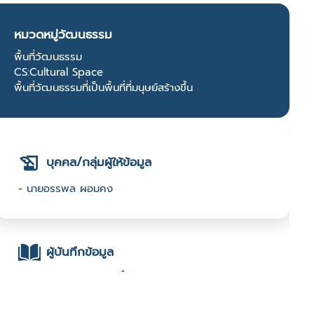
หมวดหมู่วัฒนธรรม
พื้นที่วัฒนธรรม
CS:Cultural Space
พื้นที่วัฒนธรรมที่เป็นพื้นที่ที่มนุษย์สร้างขึ้น
บุคคล/กลุ่มผู้ให้ข้อมูล
- นายอรรพล ผอมคง
ผู้บันทึกข้อมูล
- อ.พิมพ์ภัช ภู่ทอง ฤทธิ์เดช : มหาวิทยาลัยเทคโนโลยีราช
มงคลศรีวิชัย :