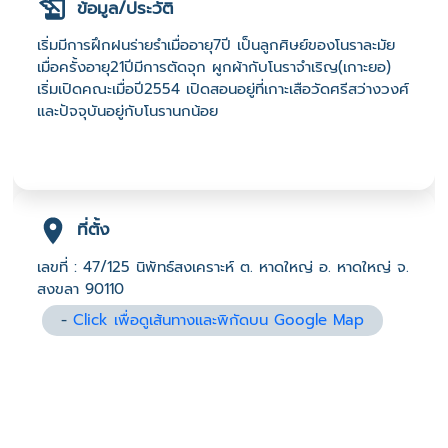
ข้อมูล/ประวัติ
เริ่มมีการฝึกฝนร่ายรำเมื่ออายุ7ปี เป็นลูกศิษย์ของโนราละมัย
เมื่อครั้งอายุ21ปีมีการตัดจุก ผูกผ้ากับโนราจำเริญ(เกาะยอ)
เริ่มเปิดคณะเมื่อปี2554 เปิดสอนอยู่ที่เกาะเสือวัดศรีสว่างวงศ์
และปัจจุบันอยู่กับโนรานกน้อย
ที่ตั้ง
เลขที่ : 47/125 นิพัทธ์สงเคราะห์ ต. หาดใหญ่ อ. หาดใหญ่ จ.
สงขลา 90110
-
Click เพื่อดูเส้นทางและพิกัดบน Google Map