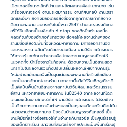
เปิดแกลอรี่ขนาดเล็กที่บ้านและผลิตผลงานศิลปะมากมาย เช่น
เครื่องเบญจรงค์ งานประติมากรรม งานทัศนศิลป์ งานเซรา
มิกและอื่นๆ ยังคงมีออเดอร์สั่งซื้อจากลูกค้ารายเก่าที่ยังคง
ติดตามผลงาน จนกระทั่งในปีพ.ศ.2547 บ้านเบญจรงค์แกล
อรี่ได้รับเลือกเป็นผลิตภัณฑ์ otop ของดีหนึ่งตำบลหนึ่ง
ผลิตภัณฑ์ของอำเภอกันทรวิชัย ส่งผลให้ผลงานต่างๆของ
ร้านมีชื่อเสียงในพื้นที่จังหวัดมหาสารคาม มีการออกร้านจัด
แสดงผลงาน ผลิตภัณฑ์อย่างต่อเนื่อง นายวิรัช ทะไกรเนตร
ใช้ความรู้และทักษะด้านงานศิลปะและงานเบญจรงค์โดยใช้
แนวคิดที่จะนำเรื่องราวในท้องถิ่น ตัวตนความเป็นอีสานสอด
แทรกไปในผลงานรวมทั้งปรับเปลี่ยนผลงานให้เข้ากับคนรุ่น
ใหม่อย่างสม่ำเสมอจึงเป็นจุดเด่นของผลงานที่สร้างชื่อเสียง
และเป็นเอกลักษณ์ของร้าน นอกจากนั้นยังได้รับเชิดชูเกียรติ
เป็นศิลปินพื้นบ้านอีสานจากสถาบันวิจัยศิลปะและวัฒนธรรม
อีสาน มหาวิทยาลัยมหาสารคาม ในปี2548 จากผลงานที่โดด
เด่นและเป็นเอกลักษณ์ทำให้ นายวิรัช ทะไกรเนตร ได้รับเชิญ
เป็นวิทยากรตามสถาบันต่างๆและเป็นครูสอนทักษะด้านศิลปะใน
หน่วยงานต่างๆมากมาย ปัจจุบันบ้านเบญจรงค์แกลอรี่ เป็น
งานฝีมือที่สร้างชื่อเสียงให้กับอำเภอกันทรวิชัย เป็นศูนย์เรียนรู้
ของเด็กนักเรียน เยาวชนที่สนใจเรื่องศิลปะและเป็นพื้นที่เรียนรู้