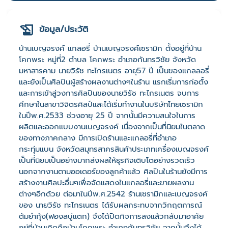
ข้อมูล/ประวัติ
บ้านเบญจรงค์ แกลอรี่ บ้านเบญจรงค์เซรามิก ตั้งอยู่ที่บ้าน
โคกพระ หมู่ที่2 ตำบล โคกพระ อำเภอกันทรวิชัย จังหวัด
มหาสารคาม นายวิรัช ทะไกรเนตร อายุ57 ปี เป็นของแกลลอรี่
และยังเป็นศิลปินผู้สร้างผลงานต่างๆในร้าน แรกเริ่มการก่อตั้ง
และการเข้าสู่วงการศิลปินของนายวิรัช ทะไกรเนตร จบการ
ศึกษาในสาขาวิจิตรศิลป์และได้เริ่มทำงานในบริษัทไทยเซรามิก
ในปีพ.ศ.2533 ช่วงอายุ 25 ปี จากนั้นมีความสนใจในการ
ผลิตและออกแบบงานเบญจรงค์ เนื่องจากเป็นที่นิยมในตลาด
ของทางภาคกลาง มีการเปิดร้านและแกลอรี่ที่อำเภอ
กระทุ่มแบน จังหวัดสมุทรสาครสินค้าประเภทเครื่องเบญจรงค์
เป็นที่นิยมเป็นอย่างมากส่งผลให้ธุรกิจเติบโตอย่างรวดเร็ว
นอกจากงานตามออเดอร์ของลูกค้าแล้ว ศิลปินในร้านยังมีการ
สร้างงานศิลปะอื่นๆเพื่อจัดแสดงในแกลอรี่และขายผลงาน
ต่างๆอีกด้วย ต่อมาในปีพ.ศ.2542 ร้านเซรามิกและเบญจรงค์
ของ นายวิรัช ทะไกรเนตร ได้รับผลกระทบจากวิกฤตการณ์
ต้มยำกุ้ง(ฟองสบู่แตก) จึงได้ปิดกิจการลงแล้วกลับมาอาศัย
อยู่ที่บ้านเกิดคือบ้านโคกพระ อำเภอกันทรวิชัย จากนั้นจึงได้