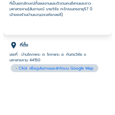
ที่เป็นเอกลักษณ์ทั้งผลงานและตัวตนคนอีสานและชาว
มหาสารคาม(สัมภาษณ์ นายวิรัช ทะไกรเนตรอายุ57 ปี
เจ้าของร้านบ้านเบญจรงค์แกลอรี่)
ที่ตั้ง
เลขที่ : บ้านโคกพระ ต. โคกพระ อ. กันทรวิชัย จ.
มหาสารคาม 44150
-
Click เพื่อดูเส้นทางและพิกัดบน Google Map