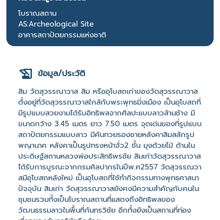
โบราณสถาน
AS:Archeological Site
อาคารสถาปัตยกรรมแห่งชาติ
ข้อมูล/ประวัติ
สิม วัดสุวรรณาวาส สิม หรืออุโบสถเก่าของวัดสุวรรณาวาส
ตั้งอยู่ที่วัดสุวรรณาวาสใกล้กับพระพุทธมิ่งเมือง เป็นอุโบสถที่
มีรูปแบบสวยงามได้รับอิทธิพลจากศิลปะแบบลาวล้านช้าง มี
ขนาดกว้าง 3.45 เมตร ยาว 7.50 เมตร จุดเด่นของที่รูปแบบ
สถาปัตยกรรมแบบลาว มีคันทวยรองชายหลังคาสิมสลักรูป
พญานาค หลังคาเป็นรูปทรงหน้าจั่ว2 ชั้น มุงด้วยไม้ ด้านใน
ประดิษฐ์สถานหลวงพ่อประสิทธิพรชัย สิมเก่าวัดสุวรรณาวาส
ได้รับการบูรณะจากกรมศิลปากรในปีพ.ศ2557 วัดสุวรรณวา
สมีอุโบสถหลังใหม่ เป็นอุโบสถที่ใช้ทำกิจกรรมทางพุทธศาสนา
ปัจจุบัน สิมเก่า วัดสุวรรณาวาสยังคงมีความสำคัญกับคนใน
ชุมชนรวมทั้งเป็นโบราณสถานที่แสดงถึงอิทธิพลของ
วัฒนธรรมลาวในพื้นที่กันทรวิชัย อีกทั้งยังเป็นสถานที่ท่อง