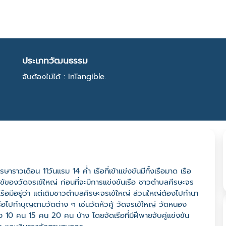
ประเภทวัฒนธรรม
จับต้องไม่ได้ : InTangible.
ราวเดือน 11วันแรม 14 ค่ำ เรือที่เข้าแข่งขันมีทั้งเรือมาด เรือ
ข้ของวัดจรเข้ใหญ่ ก่อนที่จะมีการแข่งขันเรือ ชาวตำบลศีรษะจร
รือมีอยู่ว่า แต่เดิมชาวตำบลศีรษะจรเข้ใหญ่ ส่วนใหญ่ต้องไปทำนา
รือไปทำบุญตามวัดต่าง ๆ เช่นวัดหัวคู้ วัดจรเข้ใหญ่ วัดหนอง
ั้ง 10 คน 15 คน 20 คน บ้าง โดยจัดเรือที่มีฝีพายจับคู่แข่งขัน