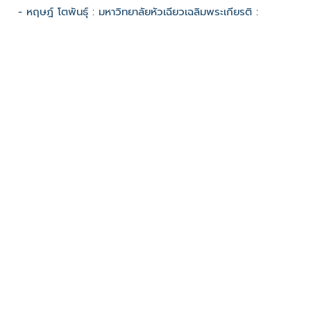
- หฤษฎ์ โตพันธุ์ : มหาวิทยาลัยหัวเฉียวเฉลิมพระเกียรติ :
2562
ช่องทางติดต่อ
- สำนักงานเจ้าอาวาสวัดจรเข้ใหญ่
มีผู้เข้าชมจำนวน :1041 ครั้ง
บันทึกข้อมูลเมื่อวันที่ : 30/08/2022 - ปรับปรุงล่าสุดวันที่ :
08/06/2024