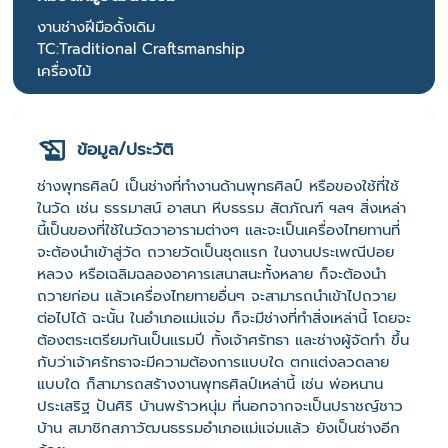
งานช่างฝีมือดั้งเดิม
TC:Traditional Craftsmanship
เครื่องไม้
ข้อมูล/ประวัติ
ช่างพุทธศิลป์ เป็นช่างที่ทำงานด้านพุทธศิลป์ หรือของใช้ที่ใช้
ในวัด เช่น ธรรมาสน์ อาสนา หีบธรรม สัตภัณฑ์ ฯลฯ สิ่งเหล่า
นี้เป็นของที่ใช้ในวัดวาอารามต่างๆ และจะเป็นเครื่องไทยทานที่
จะต้องนำเข้าสู่วัด ถวายวัดเป็นชุดแรก ในงานประเพณีปอย
หลวง หรือเฉลิมฉลองอาคารเสนาสนะทั้งหลาย ก็จะต้องนำ
ถวายก่อน แล้วเครื่องไทยทายอื่นๆ จะสามารถนำเข้าไปถวาย
ต่อไปได้ ฉะนั้น ในอำเภอแม่แจ่ม ก็จะมีช่างที่ทำสิ่งเหล่านี้ โดยจะ
ต้องตระเตรียมกันเป็นแรมปี ทั้งเจ้าศรัทธา และช่างผู้จัดทำ ขึ้น
กับว่าเจ้าศรัทธาจะมีความต้องการแบบใด ตกแต่งลวดลาย
แบบใด ก็สามารถสร้างงานพุทธศิลป์เหล่านี้ เช่น พ่อหนาน
ประเสริฐ ปันศิริ บ้านพร้าวหนุ่ม ที่นอกจากจะเป็นปราชญ์ชาว
บ้าน สมาชิกสภาวัฒนธรรมอำเภอแม่แจ่มแล้ว ยังเป็นช่างอีก