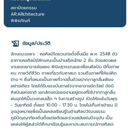
สถาปัตยกรรม
AR:ARchitecture
พิพิธภัณฑ์
ข้อมูล/ประวัติ
ลักษณะเฉพาะ : หอศิลป์ไตยวนก่อตั้งขึ้นเมื่อ พ.ศ. 2548 ตัว
อาคารหอศิลป์มีลักษณะเป็นบ้านเรือนไทย 2 ชั้น จัดแสดงผล
งานของอาจารย์ฉลอง พินิจสุวรรณและเพื่อนศิลปิน มีทั้งภาพ
คน ภาพวิถีชีวิต ภาพเกี่ยวกับศาสนา รวมถึงภาพที่ให้แง่คิด
ต่าง ๆ ซึ่งทั้งหมดเป็นภาพที่วาดขึ้นด้วยปากกาลูกลื่นเพียง
อย่างเดียว โดยได้รับแรงบันดาลใจจากอาจารย์ถวัลย์ ดัชนี
ศิลปินแห่งชาติ เอกลักษณ์ของงานอยู่ตรงที่ใช้ปากกาลูกลื่น
ฝนจุดให้เป็นวงกลมเล็ก ๆ ในการสร้างรูป เปิดให้ชมในวันพุธ
- วันอาทิตย์ ตั้งแต่ 10.00 - 17.30 น. โดยไม่เก็บค่าเข้าชม มี
จุดมุ่งหมายเพื่อเป็นแหล่งเรียนรู้ในด้านศิลปวัฒนธรรม
ภูมิปัญญาท้องถิ่นตั้งแต่อดีตและร่วมสมัยเช่นปัจจุบัน เป็น
แหล่งให้ผู้สนใจได้ศึกษาเรียนรู้และหาประสบการณ์ทางศิลปะ