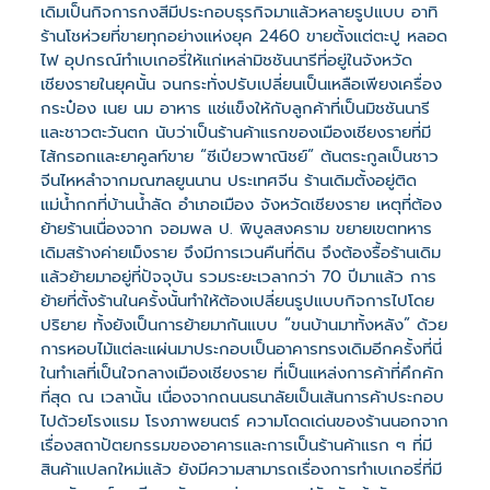
เดิมเป็นกิจการกงสีมีประกอบธุรกิจมาแล้วหลายรูปแบบ อาทิ
ร้านโชห่วยที่ขายทุกอย่างแห่งยุค 2460 ขายตั้งแต่ตะปู หลอด
ไฟ อุปกรณ์ทำเบเกอรี่ให้แก่เหล่ามิชชันนารีที่อยู่ในจังหวัด
เชียงรายในยุคนั้น จนกระทั่งปรับเปลี่ยนเป็นเหลือเพียงเครื่อง
กระป๋อง เนย นม อาหาร แช่แข็งให้กับลูกค้าที่เป็นมิชชันนารี
และชาวตะวันตก นับว่าเป็นร้านค้าแรกของเมืองเชียงรายที่มี
ไส้กรอกและยาคูลท์ขาย “ซีเปียวพาณิชย์” ต้นตระกูลเป็นชาว
จีนไหหลำจากมณฑลยูนนาน ประเทศจีน ร้านเดิมตั้งอยู่ติด
แม่น้ำกกที่บ้านน้ำลัด อำเภอเมือง จังหวัดเชียงราย เหตุที่ต้อง
ย้ายร้านเนื่องจาก จอมพล ป. พิบูลสงคราม ขยายเขตทหาร
เดิมสร้างค่ายเม็งราย จึงมีการเวนคืนที่ดิน จึงต้องรื้อร้านเดิม
แล้วย้ายมาอยู่ที่ปัจจุบัน รวมระยะเวลากว่า 70 ปีมาแล้ว การ
ย้ายที่ตั้งร้านในครั้งนั้นทำให้ต้องเปลี่ยนรูปแบบกิจการไปโดย
ปริยาย ทั้งยังเป็นการย้ายมากันแบบ “ขนบ้านมาทั้งหลัง” ด้วย
การหอบไม้แต่ละแผ่นมาประกอบเป็นอาคารทรงเดิมอีกครั้งที่นี่
ในทำเลที่เป็นใจกลางเมืองเชียงราย ที่เป็นแหล่งการค้าที่คึกคัก
ที่สุด ณ เวลานั้น เนื่องจากถนนธนาลัยเป็นเส้นการค้าประกอบ
ไปด้วยโรงแรม โรงภาพยนตร์ ความโดดเด่นของร้านนอกจาก
เรื่องสถาปัตยกรรมของอาคารและการเป็นร้านค้าแรก ๆ ที่มี
สินค้าแปลกใหม่แล้ว ยังมีความสามารถเรื่องการทำเบเกอรี่ที่มี