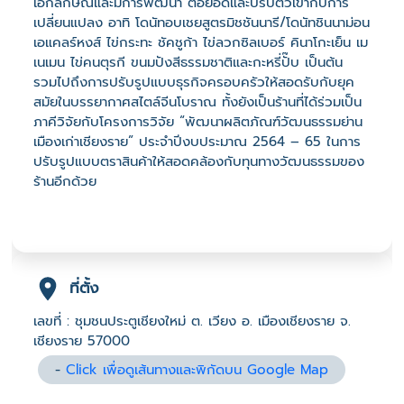
เอกลักษณ์และมีการพัฒนา ต่อยอดและปรับตัวเข้ากับการ
เปลี่ยนแปลง อาทิ โดนัทอบเชยสูตรมิชชันนารี/โดนัทชินนาม่อน
เอแคลร์หงส์ ไข่กระทะ ชัคชูก้า ไข่ลวกซิลเบอร์ คินาโกะเย็น เม
เนเมน ไข่คนตุรกี ขนมปังสีธรรมชาติและกะหรี่ปั๊บ เป็นต้น
รวมไปถึงการปรับรูปแบบธุรกิจครอบครัวให้สอดรับกับยุค
สมัยในบรรยากาศสไตล์จีนโบราณ ทั้งยังเป็นร้านที่ได้ร่วมเป็น
ภาคีวิจัยกับโครงการวิจัย “พัฒนาผลิตภัณฑ์วัฒนธรรมย่าน
เมืองเก่าเชียงราย” ประจำปีงบประมาณ 2564 – 65 ในการ
ปรับรูปแบบตราสินค้าให้สอดคล้องกับทุนทางวัฒนธรรมของ
ร้านอีกด้วย
ที่ตั้ง
เลขที่ : ชุมชนประตูเชียงใหม่ ต. เวียง อ. เมืองเชียงราย จ.
เชียงราย 57000
-
Click เพื่อดูเส้นทางและพิกัดบน Google Map