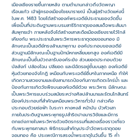
เมืองเชียงรายขึ้นภายหลัง ตามตํานานกล่าวถึงวัดพญา
เรือนแก้ว เจ้าผู้ครองเมืองไชยนารายณ์ เป็นผู้สร้างวัดแห่งนี้
ในพ.ศ. 1483 โดยได้สร้างองค์พระเจดีย์ประธานของวัดขึ้น
เพื่อเป็นที่ประดิษฐานพระบรมสารีริกธาตุของสมเด็จพระสัมมา
สัมพุทธเจ้า ภายหลังจึงได้สร้างเสาสะดือเมืองเชียงรายไว้ใกล้
เคียงกัน พระประธานในพระวิหารพระธาตุดอยจอมทอง มี
ลักษณะเป็นเจดีย์ทรงล้านนาพุกาม องค์ประกอบของเจดีย์
ส่วนฐานมีลักษณะเป็นฐานปัทม์หกเหลี่ยมยกสูง องค์เจดีย์มี
ลักษณะเป็นชั้นบัวถลารับองค์ระฆัง ส่วนยอดประกอบด้วย
บัลลังก์ ปล้องไฉน ปลียอด และมีฉัตรอยู่ชั้นบนสุด องค์เจดีย์
หุ้มด้วยทองจังโกฏิ เหมือนกับพระเจดีย์อื่นๆในภาคเหนือ ทำให้
เกิดความสวยงามและยังสามารถป้องกันการเกิดตะไคร่น้ำ และ
ป้องกันการเกิดวัชพืชบนองค์เจดีย์ด้วย พระวิหาร มีลักษณะ
เป็นพระวิหารแบบร่วมสมัยระหว่างศิลปล้านนาและรัตนโกสินทร์
มีองค์ประกอบที่สำคัญเหมือนพระวิหารทั่วไป กล่าวคือ
ประกอบด้วยช่อฟ้า ใบระกา หางหงส์ หน้าบัน บัวหัวเสา
ภายในประดิษฐานพระพุทธรูปสำริดปางมารวิชัยและมีการ
ตกแต่งภายในพระวิหารด้วยจิตรกรรมที่แสดงเรื่องราวเกี่ยว
กับพระพุทธศาสนา พิธีกรรมสำคัญประจำวัดพระธาตุดอย
จอมทอง คือ ประเพณีการสรงน้ำพระธาตุในวันขึ้น 15 ค่ำ