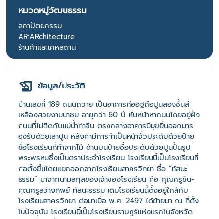
หมวดหมู่วัฒนธรรม
สถาปัตยกรรม
AR:ARchitecture
ร้านค้าและเคหสถาน
ข้อมูล/ประวัติ
บ้านเลขที่ 189 ถนนถวาย เป็นอาคารก่ออิฐถือปูนสองชั้นสี
เหลืองสวยงามน่าชม อายุกว่า 60 ปี หันหน้าหาถนนโดยอยู่ฝั่ง
ถนนที่ไม่ติดกับแม่น้ำท่าจีน ตรงกลางอาคารมีมุขยื่นออกมาร
องรับด้วยเสาปูน หลังคามีการทำเป็นหน้าจั่วประดับด้วยป้าย
ชื่อโรงเรียนที่ทำจากไม้ ด้านบนป้ายชื่อประดับด้วยปูนปั้นรูป
พระพรหมซึ่งเป็นตราประจำโรงเรียน โรงเรียนนี้เป็นโรงเรียนที่
ก่อตั้งขึ้นโดยแยกออกจากโรงเรียนสาครวิทยา ชื่อ “ทัสนะ
ธรรม” มาจากนามสกุลของเจ้าของโรงเรียน คือ คุณครูชื่น-
คุณครูสว่างทิพย์ ทัสนะธรรม เดิมโรงเรียนนี้ตั้งอยู่ใกล้กับ
โรงเรียนสาครวิทยา ต่อมาเมื่อ พ.ศ. 2497 ได้ย้ายมา ณ ที่ตั้ง
ในปัจจุบัน โรงเรียนนี้เป็นโรงเรียนราษฎร์แห่งแรกในจังหวัด