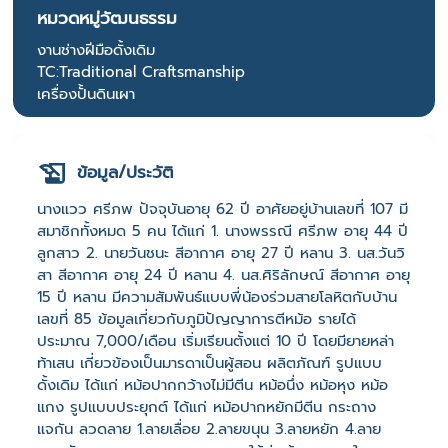
หมวดหมู่วัฒนธรรม
งานช่างฝีมือดั้งเดิม
TC:Traditional Craftsmanship
เครื่องปั้นดินเผา
ข้อมูล/ประวัติ
นางแวว ศรีภพ ปัจจุบันอายุ 62 ปี อาศัยอยู่บ้านเลขที่ 107 มี
สมาชิกทั้งหมด 5 คน ได้แก่ 1. นางพรรณี ศรีภพ อายุ 44 ปี
ลูกสาว 2. นายวันชนะ สีอากาศ อายุ 27 ปี หลาน 3. นส.วันวิ
สา สีอากาศ อายุ 24 ปี หลาน 4. นส.ศิริลักษณ์ สีอากาศ อายุ
15 ปี หลาน มีความสัมพันธ์แบบพี่น้องร่วมสายโลหิตกับบ้าน
เลขที่ 85 ข้อมูลเกี่ยวกับภูมิปัญญาการตีหม้อ รายได้
ประมาณ 7,000/เดือน เริ่มเรียนตั้งแต่ 10 ปี โดยมียายหล่า
ท้าเสน เกี่ยวข้องเป็นมารดาเป็นผู้สอน ผลิตภัณฑ์ รูปแบบ
ดั้งเดิม ได้แก่ หม้อปากกว้างไม่มีตีน หม้อนึ่ง หม้อหุง หม้อ
แกง รูปแบบประยุกต์ ได้แก่ หม้อปากหยักมีตีน กระถาง
แจกัน ลวดลาย 1.ลายเลื่อย 2.ลายขนุน 3.ลายหยัก 4.ลาย