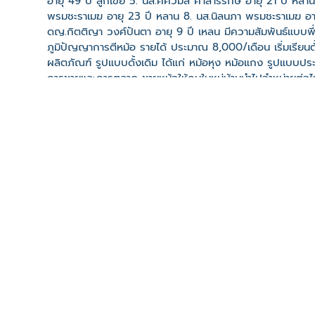
อายุ 49 ปี ลูกเขย 5. นส.ศศิวิมล คำสาริรักษ์ อายุ 21 ปี ห
พรมชะราเมฆ อายุ 23 ปี หลาน 8. นส.นิลนภา พรมชะราเมฆ อายุ
ดญ.กิตติญา วงศ์ปันตา อายุ 9 ปี เหลน มีความสัมพันธ์แบบพี่
ภูมิปัญญาการตีหม้อ รายได้ ประมาณ 8,000/เดือน เริ่มเรียนตั้
ผลิตภัณฑ์ รูปแบบดั้งเดิม ได้แก่ หม้อหุง หม้อแกง รูปแบบประ
การขายและการตลาด ขายหม้อให้คนในหมู่บ้านนำไปจำหน่ายต่อไปใน
เพราะเป็นมรดกตกทอดกันมาหลายปี ตั้งแต่รุ่นพ่อแม่และเป็นอาช
เว็บไซต์
ที่ตั้ง
เลขที่ : 92 หมู่ที่ 11 บ้านหม้อ ต. เขวา อ. เมืองมหาสารคาม
-
Click เพื่อดูเส้นทางและพิกัดบน Google Map