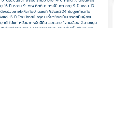
ลาน 6. ดญ.ขนิษฐา พรมชะราเมฆ อายุ 14 ปี หลาน 7. นายนิพนธ์
 16 ปี หลาน 9. ดญ.กิตติมา วงศ์ปันตา อายุ 9 ปี เหลน 10.
น้องร่วมสายโลหิตกับบ้านเลขที่ 93และ204 ข้อมูลเกี่ยวกับ
งแต่ 15 ปี โดยมียายมี อรุณ เกี่ยวข้องเป็นมารดาเป็นผู้สอน
ยุกต์ ได้แก่ หม้อปากหยักมีตีน ลวดลาย 1.ลายเลื่อย 2.ลายขนุน
จังหวัดขอนแก่น ความภาคภูมิใจ ภูมิใจที่ได้เป็นช่างตีหม้อ
ีพสุจริต และหาเลี้ยงครอบครัวได้
 จ. มหาสารคาม 44000