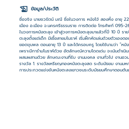
ข้อมูล/ประวัติ
ชื่อจริง นายชวรัตน์ มณี ชื่อในวงการ หนังโจ้ สองหิ้ง อายุ 22 
เมือง อ.เมือง จ.นครศรีธรรมราช การติดต่อ โทรศัพท์ 095-
ในวงการหนังตะลุง เข้าสู่วงการหนังตะลุงมาแล้วกี่ปี 10 ปี รา
ตะลุงตั้งแต่เด็ก มีเชื้อสายมโนราห์ เริ่มฝึกหัดเล่นด้วยตัวเอ
ยอดขุนพล ตอนอายุ 13 ปี และได้ครอบครู โดยใช้นามว่า “หนังชว
เพราะมีการำมโนราห์ด้วย อัตลักษณ์ความโดดเด่น จะเน้นดำเ
ผสมผสานด้วย ลักษณะงานที่รับ งานมงคล งานทั่วไป งานอวมงคล
รางวัล 1. รางวัลเหรียญทองหนังตะลุงสด ระดับมัธยม งานมห
การประกวดแข่งขันหนังตะลุงเยาวชนระดับมัธยมศึกษาตอนต้นเน
อันดับ 1 การประชันหนังตะลุงเยาวชน งานเทศกาลปิดกรีดอำเ
แข่งขันหนังตะลุงเยาวชนระดับมัธยมศึกษาตอนปลาย-อุดมศึกษา
เหรียญทองชนะเลิศ กิจกรรมการแข่งขันหนังตะลุงแสดงสดงานม
รางวัลระดับเหรียญทองชนะเลิศ กิจกรรมการแข่งขันหนังตะลุ
2559 7. รางวัลระดับเหรียญทองชนะเลิศ กิจกรรมการแข่งขัน
การศึกษา 2560 8. รางวัลชนะเลิศ การประกวดแข่งขันหนังตะ
ประจำปี 2556