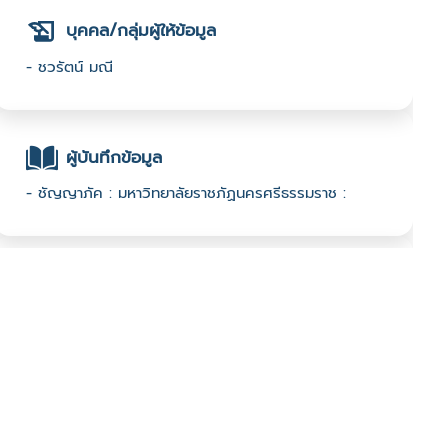
บุคคล/กลุ่มผู้ให้ข้อมูล
- ชวรัตน์ มณี
ผู้บันทึกข้อมูล
- ชัญญาภัค : มหาวิทยาลัยราชภัฏนครศรีธรรมราช :
ช่องทางติดต่อ
- โทรศัพท์ 095-2612625 ID Line 095-2612625
Facebook โจ้สองหิ้ง
มีผู้เข้าชมจำนวน :1063 ครั้ง
บันทึกข้อมูลเมื่อวันที่ : 30/07/2022 - ปรับปรุงล่าสุดวันที่ :