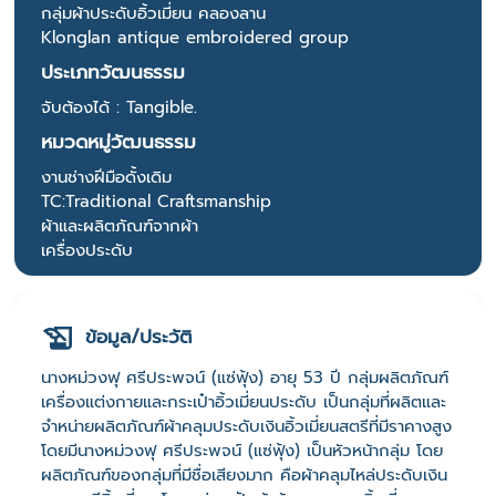
กลุ่มผ้าประดับอิ้วเมี่ยน คลองลาน
Klonglan antique embroidered group
ประเภทวัฒนธรรม
จับต้องได้ : Tangible.
หมวดหมู่วัฒนธรรม
งานช่างฝีมือดั้งเดิม
TC:Traditional Craftsmanship
ผ้าและผลิตภัณฑ์จากผ้า
เครื่องประดับ
ข้อมูล/ประวัติ
นางหม่วงฟุ ศรีประพจน์ (แซ่ฟุ้ง) อายุ 53 ปี กลุ่มผลิตภัณฑ์
เครื่องแต่งกายและกระเป๋าอิ้วเมี่ยนประดับ เป็นกลุ่มที่ผลิตและ
จำหน่ายผลิตภัณฑ์ผ้าคลุมประดับเงินอิ้วเมี่ยนสตรีที่มีราคางสูง
โดยมีนางหม่วงฟุ ศรีประพจน์ (แซ่ฟุ้ง) เป็นหัวหน้ากลุ่ม โดย
ผลิตภัณฑ์ของกลุ่มที่มีชื่อเสียงมาก คือผ้าคลุมไหล่ประดับเงิน