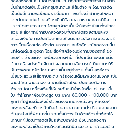
ของสตรีอิ้วเมี่ยน โดยกลุ่มจะปักผ้าด้วยลวดลายอิ้วเมี่ยนจาก
นั้นนำมาตัดเย็บเป็นผ้าคลุมขนาดและสีสันต่าง ๆ โดยการตัด
เย็บนั้นมีความละเอียดปราณีตมาก ก่อนที่จะนำผ้าคลุมไหล่มา
ประดับตกแต่งด้วยเครื่องเงินที่มีลวดลายหลากหลายที่มีความ
ปราณีตสวยงามมาก โดยลูกค้าจะเป็นพี่น้องอิ้วเมี่ยนซึ่งมักจะ
สวมใส่เสื้อผ้าที่มีการปักลวดลวยที่ปราณีตสวยงามและใช้
เครื่องเงินในการประดับตกแต่งที่งดงาม อลังการณ์ของสตรี
ชาวเมี่ยนซึ่งสะท้อนถึงวัฒนธรรมาและอัตลักษณ์ของชาวเมี่ย
นที่โดดเด่นสะดุดตา โดยเสื้อผ้าเครื่องแต่งกายของสตรี ยิ่ง
เสื้อผ้าเครื่องแต่งกายมีลวดลายผ้าปักที่ปราณีต และตกแต่ง
ด้วยเครื่องประดับเงินอย่างสวยงามอลังการณ์ ยิ่งแสดงให้
เห็นว่าครอบครัวมีฐานะความเป็นอยู่ร่ำรวย ทั้งนี้ สตรีชาว
เมี่ยนจะสวมใส่เสื้อผ้าประดับเครื่องเงินเต็มยศในงานมงคล เช่น
งานปีใหม่ งานแต่งงาน งานขึ้นบ้านใหม่ ประกอบกิจการ
ค้าขาย โดยเครื่องเงินที่ใช้ประดับจะมีน้ำหนักตั้งแต่....กก. ขึ้น
ไป ทำให้ราคาค่อนข้างสูง ประมาณ 80,000 - 100,000 บาท
ลูกค้าที่มีฐานะดีจะสั่งซื้อโดยตรงจากนางหม่วงฟุ สำหรับผ้า
สะพายหลังจะมีการปักมือด้วยลวดลายแบบดั้งเดิม ผสมผสาน
กับลายใหม่ที่พัฒนาขึ้น รวมทั้งมีการเย็บด้วยจักรซึ่งต้องใช้
เทคนิคฝีมือในการตัดเย็บอย่างปราณีต ซึ่งขนาดของผ้า
สะพายหลังจะเป็นผ้าผืนใหญ่ที่สตรีที่มีสายยาว ผูกรัดเอวด้าน