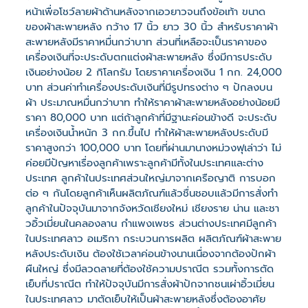
หน้าเพื่อโชว์ลายผ้าด้านหลังจากเอวยาวจนถึงข้อเท้า ขนาด
ของผ้าสะพายหลัง กว้าง 17 นิ้ว ยาว 30 นิ้ว สำหรับราคาผ้า
สะพายหลังมีราคาหมื่นกว่าบาท ส่วนที่เหลือจะเป็นราคาของ
เครื่องเงินที่จะประดับตกแต่งผ้าสะพายหลัง ซึ่งมีการประดับ
เงินอย่างน้อย 2 กิโลกรัม โดยราคาเครื่องเงิน 1 กก. 24,000
บาท ส่วนค่าทำเครื่องประดับเงินที่มีรูปทรงต่าง ๆ ปักลงบน
ผ้า ประมาณหมื่นกว่าบาท ทำให้ราคาผ้าสะพายหลังอย่างน้อยมี
ราคา 80,000 บาท แต่ถ้าลูกค้าที่มีฐานะค่อนข้างดี จะประดับ
เครื่องเงินน้ำหนัก 3 กก.ขึ้นไป ทำให้ผ้าสะพายหลังประดับมี
ราคาสูงกว่า 100,000 บาท โดยที่ผ่านมานางหม่วงฟุเล่าว่า ไม่
ค่อยมีปัญหาเรื่องลูกค้าเพราะลูกค้ามีทั้งในประเทศและต่าง
ประเทศ ลูกค้าในประเทศส่วนใหญ่มาจากเครือญาติ การบอก
ต่อ ๆ กันโดยลูกค้าเห็นผลิตภัณฑ์แล้วชื่นชอบแล้วมีการสั่งทำ
ลูกค้าในปัจจุบันมาจากจังหวัดเชียงใหม่ เชียงราย น่าน และชา
วอิ้วเมี่ยนในคลองลาน กำแพงเพชร ส่วนต่างประเทศมีลูกค้า
ในประเทศลาว อเมริกา กระบวนการผลิต ผลิตภัณฑ์ผ้าสะพาย
หลังประดับเงิน ต้องใช้เวลาค่อนข้างนานเนื่องจากต้องปักผ้า
ผืนใหญ่ ซึ่งมีลวดลายที่ต้องใช้ความปราณีต รวมทั้งการตัด
เย็บที่ปราณีต ทำให้ปัจจุบันมีการสั่งผ้าปักจากชนเผ่าอิ้วเมี่ยน
ในประเทศลาว มาตัดเย็บให้เป็นผ้าสะพายหลังซึ่งต้องอาศัย