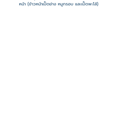
หน้า (ข้าวหน้าเป็ดย่าง หมูกรอบ และเป็ดพะโล้)
เว็บไซต์
ที่ตั้ง
เลขที่ : เทอดไท 33 ต. ตลาดพลู อ. เขตธนบุรี จ. กรุงเทพม
-
Click เพื่อดูเส้นทางและพิกัดบน Google Map