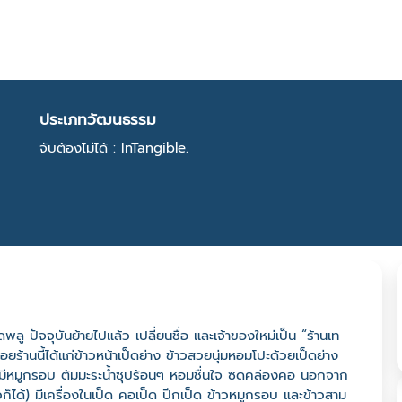
ประเภทวัฒนธรรม
จับต้องไม่ได้ : InTangible.
ลาดพลู ปัจจุบันย้ายไปแล้ว เปลี่ยนชื่อ และเจ้าของใหม่เป็น “ร้านเท
ยร้านนี้ได้แก่ข้าวหน้าเป็ดย่าง ข้าวสวยนุ่มหอมโปะด้วยเป็ดย่าง
่ยน มีหมูกรอบ ต้มมะระน้ำซุปร้อนๆ หอมชื่นใจ ซดคล่องคอ นอกจาก
่งตัวก็ได้) มีเครื่องในเป็ด คอเป็ด ปีกเป็ด ข้าวหมูกรอบ และข้าวสาม