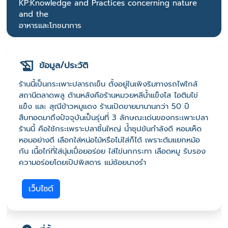
KP:Knowledge and Practices concerning nature
and the
อาหารและโภชนาการ
ข้อมูล/ประวัติ
ร้านนี้เป็นกระเพาะปลารถเข็น ตั้งอยู่ในเพิงริมทางรถไฟใกล้
สถานีตลาดพลู ด้านหลังคือร้านหมวยหลีน้ำแข็งไส ไอติมไข่
แข็ง และ สุณีข้าวหมูแดง ร้านเปิดขายมานานกว่า 50 ปี
สืบทอดมาถึงปัจจุบันเป็นรุ่นที่ 3 ลักษณะเด่นของกระเพาะปลา
ร้านนี้ คือใช้กระเพราะปลาชิ้นใหญ่ น้ำซุปข้นกำลังดี หอมเห็ด
หอมอย่างดี เลือกใส่หน่อไม้หรือไม่ใส่ก็ได้ เพราะต้มแยกหม้อ
กัน เนื้อไก่ที่ใส่นุ่มเปื่อยอร่อย ใส่ไข่นกกระทา เลือดหมู รับรอง
ความอร่อยโดยเปิปพิสดาร แม่ช้อยนางรำ
เว็บไซต์