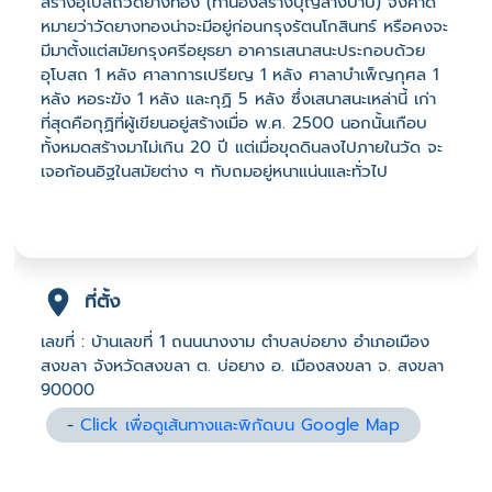
สร้างอุโบสถวัดยางทอง (ทำนองสร้างบุญล้างบาป) จึงคาด
หมายว่าวัดยางทองน่าจะมีอยู่ก่อนกรุงรัตนโกสินทร์ หรือคงจะ
มีมาตั้งแต่สมัยกรุงศรีอยุธยา อาคารเสนาสนะประกอบด้วย
อุโบสถ 1 หลัง ศาลาการเปรียญ 1 หลัง ศาลาบำเพ็ญกุศล 1
หลัง หอระฆัง 1 หลัง และกุฏิ 5 หลัง ซึ่งเสนาสนะเหล่านี้ เก่า
ที่สุดคือกุฏิที่ผู้เขียนอยู่สร้างเมื่อ พ.ศ. 2500 นอกนั้นเกือบ
ทั้งหมดสร้างมาไม่เกิน 20 ปี แต่เมื่อขุดดินลงไปภายในวัด จะ
เจอก้อนอิฐในสมัยต่าง ๆ ทับถมอยู่หนาแน่นและทั่วไป
ที่ตั้ง
เลขที่ : บ้านเลขที่ 1 ถนนนางงาม ตำบลบ่อยาง อำเภอเมือง
สงขลา จังหวัดสงขลา ต. บ่อยาง อ. เมืองสงขลา จ. สงขลา
90000
-
Click เพื่อดูเส้นทางและพิกัดบน Google Map