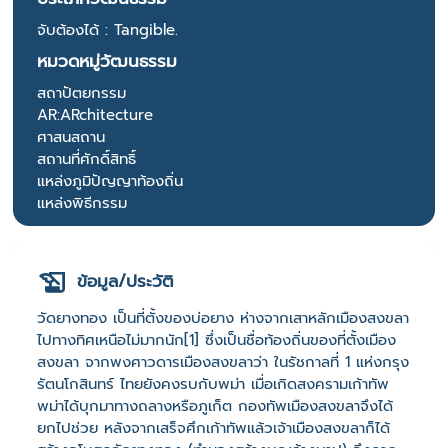
จับต้องได้ : Tangible.
หมวดหมู่วัฒนธรรม
สถาปัตยกรรม
AR:ARchitecture
ศาสนสถาน
สถานที่ศักดิ์สิทธิ์
แหล่งภูมิปัญญาท้องถิ่น
แหล่งพิธีกรรม
ข้อมูล/ประวัติ
วัดยางทอง เป็นที่ตั้งของบ่อยาง ห่างจากเสาหลักเมืองสงขลา
ไปทางทิศเหนือไม่มากนัก[1] ซึ่งเป็นชื่อท้องถิ่นของที่ตั้งเมือง
สงขลา จากพงศาวดารเมืองสงขลาว่า ในรัชกาลที่ 1 แห่งกรุง
รัตนโกสินทร์ ไทยยังคงรบกับพม่า เมื่อเกิดสงครามเก้าทัพ
พม่าได้บุกมาทางถลางหรือภูเก็ต กองทัพเมืองสงขลาจึงได้
ยกไปช่วย หลังจากเสร็จศึกเก้าทัพแล้วเจ้าเมืองสงขลาก็ได้