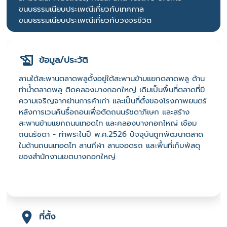
ขนบธรรมเนียบประเพณีเกี่ยวกับเทศกาล
ขนบธรรมเนียบประเพณีเกี่ยวกับวงจรชีวิต
ข้อมูล/ประวัติ
ลานใต้สะพานตลาดพลูตั้งอยู่ใต้สะพานข้ามแยกตลาดพลู ด้าน
ท่าน้ำตลาดพลู ติดคลองบางกอกใหญ่ เดิมเป็นพื้นที่ตลาดที่มี
ความเจริญจากย่านการค้าเก่า และเป็นที่ตั้งของโรงภาพยนตร์
หลังการเวนคืนรื้อถอนเพื่อตัดถนนรัชดาภิเษก และสร้าง
สะพานข้ามแยกถนนเทอดไท และคลองบางกอกใหญ่ เชือม
ถนนรัชดา - ท่าพระในปี พ.ศ.2526 ปัจจุบันถูกพัฒนาตลาด
ในด้านถนนเทอดไท ลานกีฬา ลานจอดรถ และพื้นที่เก็บพัสดุ
ของสำนักงานเขตบางกอกใหญ่
ที่ตั้ง