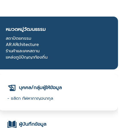
หมวดหมู่วัฒนธรรม
สถาปัตยกรรม
AR:ARchitecture
ร้านค้าและเคหสถาน
แหล่งภูมิปัญญาท้องถิ่น
บุคคล/กลุ่มผู้ให้ข้อมูล
- ชลิดา ทัฬหากาญจนากุล
ผู้บันทึกข้อมูล