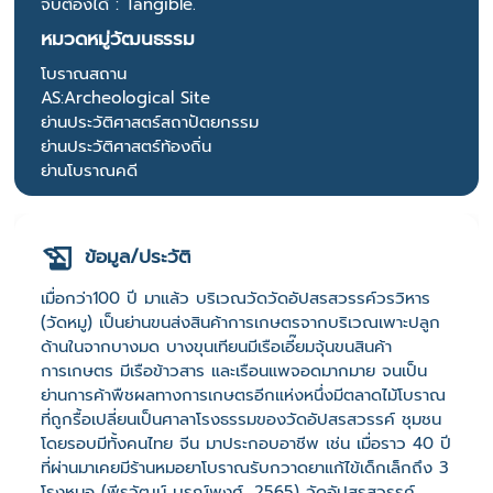
จับต้องได้ : Tangible.
หมวดหมู่วัฒนธรรม
โบราณสถาน
AS:Archeological Site
ย่านประวัติศาสตร์สถาปัตยกรรม
ย่านประวัติศาสตร์ท้องถิ่น
ย่านโบราณคดี
ข้อมูล/ประวัติ
เมื่อกว่า100 ปี มาแล้ว บริเวณวัดวัดอัปสรสวรรค์วรวิหาร
(วัดหมู) เป็นย่านขนส่งสินค้าการเกษตรจากบริเวณเพาะปลูก
ด้านในจากบางมด บางขุนเทียนมีเรือเอี๊ยมจุ้นขนสินค้า
การเกษตร มีเรือข้าวสาร และเรือนแพจอดมากมาย จนเป็น
ย่านการค้าพืชผลทางการเกษตรอีกแห่งหนึ่งมีตลาดไม้โบราณ
ที่ถูกรื้อเปลี่ยนเป็นศาลาโรงธรรมของวัดอัปสรสวรรค์ ชุมชน
โดยรอบมีทั้งคนไทย จีน มาประกอบอาชีพ เช่น เมื่อราว 40 ปี
ที่ผ่านมาเคยมีร้านหมอยาโบราณรับกวาดยาแก้ไข้เด็กเล็กถึง 3
โรงหมอ (พีรวัฒน์ บูรณ์พงศ์, 2565) วัดอัปสรสวรรค์