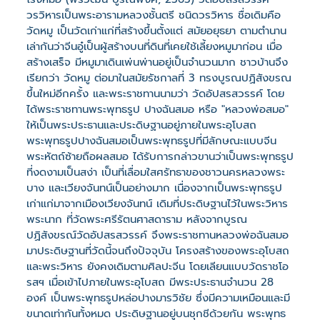
วรวิหารเป็นพระอารามหลวงชั้นตรี ชนิดวรวิหาร ชื่อเดิมคือ
วัดหมู เป็นวัดเก่าแก่ที่สร้างขึ้นตั้งแต่ สมัยอยุธยา ตามตำนาน
เล่ากันว่าจีนอู๋เป็นผู้สร้างบนที่ดินที่เคยใช้เลี้ยงหมูมาก่อน เมื่อ
สร้างเสร็จ มีหมูมาเดินเพ่นพ่านอยู่เป็นจำนวนมาก ชาวบ้านจึง
เรียกว่า วัดหมู ต่อมาในสมัยรัชกาลที่ 3 ทรงบูรณปฏิสังขรณ
ขึ้นใหม่อีกครั้ง และพระราชทานนามว่า วัดอัปสรสวรรค์ โดย
ได้พระราชทานพระพุทธรูป ปางฉันสมอ หรือ "หลวงพ่อสมอ"
ให้เป็นพระประธานและประดิษฐานอยู่ภายในพระอุโบสถ
พระพุทธรูปปางฉันสมอเป็นพระพุทธรูปที่มีลักษณะแบบจีน
พระหัตถ์ซ้ายถือผลสมอ ได้รับการกล่าวขานว่าเป็นพระพุทธรูป
ที่งดงามเป็นสง่า เป็นที่เลื่อมใสศรัทธาของชาวนครหลวงพระ
บาง และเวียงจันทน์เป็นอย่างมาก เนื่องจากเป็นพระพุทธรูป
เก่าแก่มาจากเมืองเวียงจันทน์ เดิมที่ประดิษฐานไว้ในพระวิหาร
พระนาก ที่วัดพระศรีรัตนศาสดาราม หลังจากบูรณ
ปฏิสังขรณ์วัดอัปสรสวรรค์ จึงพระราชทานหลวงพ่อฉันสมอ
มาประดิษฐานที่วัดนี้จนถึงปัจจุบัน โครงสร้างของพระอุโบสถ
และพระวิหาร ยังคงเดิมตามศิลปะจีน โดยเลียนแบบวัดราชโอ
รสฯ เมื่อเข้าไปภายในพระอุโบสถ มีพระประธานจำนวน 28
องค์ เป็นพระพุทธรูปหล่อปางมารวิชัย ซึ่งมีความเหมือนและมี
ขนาดเท่ากันทั้งหมด ประดิษฐานอยู่บนชุกชีด้วยกัน พระพุทธ