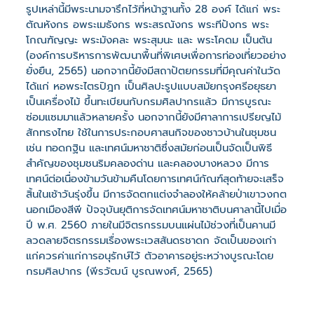
รูปเหล่านี้มีพระนามจารึกไว้ที่หน้าฐานทั้ง 28 องค์ ได้แก่ พระ
ตัณหังกร อพระเมธังกร พระสรณังกร พระทีปังกร พระ
โกณฑัญญะ พระมังคละ พระสุมนะ และ พระโคดม เป็นต้น
(องค์การบริหารการพัฒนาพื้นที่พิเศษเพื่อการท่องเที่ยวอย่าง
ยั่งยืน, 2565) นอกจากนี้ยังมีสถาปัตยกรรมที่มีคุณค่าในวัด
ได้แก่ หอพระไตรปิฎก เป็นศิลปะรูปแบบสมัยกรุงศรีอยุธยา
เป็นเครื่องไม้ ขึ้นทะเบียนกับกรมศิลปากรแล้ว มีการบูรณะ
ซ่อมแซมมาแล้วหลายครั้ง นอกจากนี้ยังมีศาลาการเปรียญไม้
สักทรงไทย ใช้ในการประกอบศาสนกิจของชาวบ้านในชุมชน
เช่น ทอดกฐิน และเทศน์มหาชาติซึ่งสมัยก่อนเป็นจัดเป็นพิธี
สำคัญของชุมชนริมคลองด่าน และคลองบางหลวง มีการ
เทศน์ต่อเนื่องข้ามวันข้ามคืนโดยการเทศน์กัณฑ์สุดท้ายจะเสร็จ
สิ้นในเช้าวันรุ่งขึ้น มีการจัดตกแต่งจำลองให้คล้ายป่าเขาวงกต
นอกเมืองสีพี ปัจจุบันยุติการจัดเทศน์มหาชาติบนศาลานี้ไปเมื่อ
ปี พ.ศ. 2560 ภายในมีจิตรกรรมบนแผ่นไม้ช่วงที่เป็นคานมี
ลวดลายจิตรกรรมเรื่องพระเวสสันดรชาดก จัดเป็นของเก่า
แก่ควรค่าแก่การอนุรักษ์ไว้ ตัวอาคารอยู่ระหว่างบูรณะโดย
กรมศิลปากร (พีรวัฒน์ บูรณพงศ์, 2565)