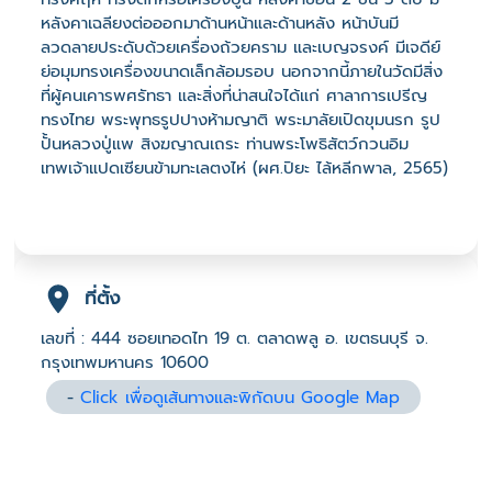
หลังคาเฉลียงต่อออกมาด้านหน้าและด้านหลัง หน้าบันมี
ลวดลายประดับด้วยเครื่องถ้วยคราม และเบญจรงค์ มีเจดีย์
ย่อมุมทรงเครื่องขนาดเล็กล้อมรอบ นอกจากนี้ภายในวัดมีสิ่ง
ที่ผู้คนเคารพศรัทธา และสิ่งที่น่าสนใจได้แก่ ศาลาการเปรีญ
ทรงไทย พระพุทธรูปปางห้ามญาติ พระมาลัยเปิดขุมนรก รูป
ปั้นหลวงปู่แพ สิงฆญาณเถระ ท่านพระโพธิสัตว์กวนอิม
เทพเจ้าแปดเซียนข้ามทะเลตงไห่ (ผศ.ปิยะ ไล้หลีกพาล, 2565)
ที่ตั้ง
เลขที่ : 444 ซอยเทอดไท 19 ต. ตลาดพลู อ. เขตธนบุรี จ.
กรุงเทพมหานคร 10600
-
Click เพื่อดูเส้นทางและพิกัดบน Google Map