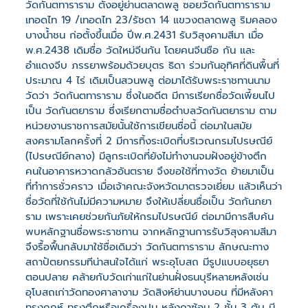
วัดกันตทาราราม ตั้งอยู่ย่านตลาดพลู ซอยวัดกันตทาราราม
เทอดไท 19 /เทอดไท 23/รัชดา 14 แขวงตลาดพลู ริมคลอง
บางน้ำชน ก่อตั้งขึ้นเมื่อ ปีพ.ศ.2431 รับวิสุงคามสีมา เมื่อ
พ.ศ.2438 เดิมชื่อ วัดใหม่จีนกัน โดยคนจีนชือ กัน และ
อำแดงจีบ ภรรยาพร้อมด้วยบุตร ธิดา ร่วมกันอุทิศที่ดินพื้นที่
ประมาณ 4 ไร่ เดิมเป็นสวนพลู ต่อมาได้รับพระราชทานนาม
วัดว่า วัดกันตทาราราม ซึ่งในอดีต มีการเรียกชื่อวัดเพี้ยนไป
เป็น วัดกันตยาราม ซึ่งเรียกตามชื่อตำบลวัดกันตยาราม ตาม
หน่วยงานราชการสมัยนั้นใช้การเขียนชื่อนี้ ต่อมาในสมัย
สงครามโลกครั้งที่ 2 มีการทิ้งระเบิดที่บริเวณกรมไปรษณีย์
(ไปรษณีย์กลาง) มีลูกระเบิดที่ยังไม่ทำงานจมฝังอยู่ข้างตึก
คนในอาคารหวาดกลัวอันตราย จึงขอใช้ที่ทางวัด ย้ายมาเป็น
ที่ทำการชั่วคราว เมื่อเจ้าคณะจังหวัดมาตรวจเยี่ยม แล้วเห็นว่า
ชื่อวัดที่ใช้กันไม่มีความหมาย จึงให้เปลี่ยนชื่อเป็น วัดกันภยา
ราม เพราะเคยช่วยกันภัยให้กรมไปรษณีย์ ต่อมามีการสืบค้น
พบหลักฐานชื่อพระราชทาน จากหลักฐานการรับวิสุงคามสีมา
จึงรื้อฟื้นกลับมาใช้ชื่อเดิมว่า วัดกันตทาราราม ลักษณะทาง
สถาปัตยกรรมทีน่าสนใจได้แก่ พระอุโบสถ มีรูปแบบอยุธยา
ตอนปลาย คล้ายกับวัดเก่าแก่ในย่านฝั่งธนบุรีหลายหลังเช่น
อุโบสถเก่าวัดทองศาลางาม วัดสิงห์ย่านบางบอน ที่มีหลังคา
ทรงคฤห์ ทรงตึกหรือเครื่องปูน หลังคาซ้อน 2 ชั้น 3 ตับ มี