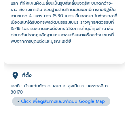
แรก ทำให้แผนผังเปลี่ยนเป็นรูปสี่เหลี่ยมจตุรัส ขนาดกว้าง-
ยาว ยังคงเท่าเดิม ส่วนฐานด้านทิศตะวันออกมีการก่ออิฐเป็น
ลานขนาด 4 เมตร ยาว 15.30 เมตร ยื่นออกมา ในช่วงเวลาที่
เมืองเสมาได้รับอิทธิพลวัฒนธรรมเขมร ราวพุทธศตวรรษที่
15-18 โบราณสถานแห่งนี้ยังคงได้รับการทำนุบำรุงรักษาสืบ
ต่อมาดังปรากฏหลักฐานเศษภาชนะดินเผาเครื่องถ้วยเขมรที่
พบจากการขุดแต่งและบูรณะเจดีย์
ที่ตั้ง
เลขที่ : บ้านแก่นท้าว ต. เสมา อ. สูงเนิน จ. นครราชสีมา
30170
-
Click เพื่อดูเส้นทางและพิกัดบน Google Map