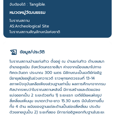
จับต้องได้ : Tangible.
หมวดหมู่วัฒนธรรม
โบราณสถาน
AS:Archeological Site
โบราณสถานสัญลักษณ์แห่งชาติ
ข้อมูล/ประวัติ
โบราณสถานบ้านแก่นท้าว ตั้งอยู่ ณ บ้านแก่นท้าว ตำบลเสมา
อำเภอสูงเนิน จังหวัดนครราชสีมา ห่างจากเมืองเสมาไปทาง
ทิศตะวันตก ประมาณ 300 เมตร มีลักษณะเป็นเจดีย์ก่ออิฐ
มีอายุสมัยอยู่ในช่วงทวารวดี ราวพุทธศตวรรษที่ 13-14
สภาพปัจจุบันเหลือเพียงส่วนฐานเท่านั้น ผลการศึกษาจากกรม
ศิลปากรพบว่าโบราณสถานหลังนี้ มีการสร้างและดัดแปลง
แบ่งออกเป็น 2 ระยะด้วยกัน 1) ระยะแรก เจดีย์มีแผนผังรูป
สี่เหลี่ยมเพิ่มมุม ขนาดกว้าง-ยาว 15.30 เมตร มีบันไดทางขึ้น
ทั้ง 4 ด้าน ผนังของฐานแต่ละด้านเป็นช่องสี่เหลี่ยม ประดับ
ด้วยลายปูนปั้น 2) ระยะที่สอง มีการก่ออิฐพอกทับฐานในระยะ