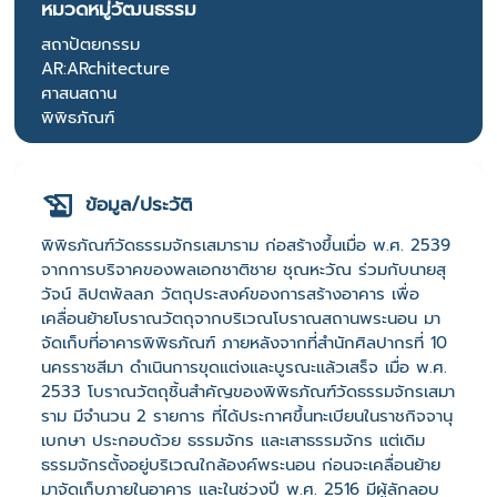
หมวดหมู่วัฒนธรรม
สถาปัตยกรรม
AR:ARchitecture
ศาสนสถาน
พิพิธภัณฑ์
ข้อมูล/ประวัติ
พิพิธภัณฑ์วัดธรรมจักรเสมาราม ก่อสร้างขึ้นเมื่อ พ.ศ. 2539
จากการบริจาคของพลเอกชาติชาย ชุณหะวัณ ร่วมกับนายสุ
วัจน์ ลิปตพัลลภ วัตถุประสงค์ของการสร้างอาคาร เพื่อ
เคลื่อนย้ายโบราณวัตถุจากบริเวณโบราณสถานพระนอน มา
จัดเก็บที่อาคารพิพิธภัณฑ์ ภายหลังจากที่สำนักศิลปากรที่ 10
นครราชสีมา ดำเนินการขุดแต่งและบูรณะแล้วเสร็จ เมื่อ พ.ศ.
2533 โบราณวัตถุชิ้นสำคัญของพิพิธภัณฑ์วัดธรรมจักรเสมา
ราม มีจำนวน 2 รายการ ที่ได้ประกาศขึ้นทะเบียนในราชกิจจานุ
เบกษา ประกอบด้วย ธรรมจักร และเสาธรรมจักร แต่เดิม
ธรรมจักรตั้งอยู่บริเวณใกล้องค์พระนอน ก่อนจะเคลื่อนย้าย
มาจัดเก็บภายในอาคาร และในช่วงปี พ.ศ. 2516 มีผู้ลักลอบ