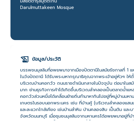
มัสยิดดารุ้ลมุดตะกีน
Darulmuttakeen Mosque
ข้อมูล/ประวัติ
บรรพชนมุสลิมที่อพยพมาจากเมืองปัตตานีในสมัยรัชกาลที่ 1 แห
ในวังปัตตานี ได้รับพระมหากรุณาธิคุณจากพระเจ้าอยู่หัวฯ ให้ต
บริเวณบ้านคอกวัว ถนนราชดำเนินกลางในปัจจุบัน ต่อมาในสมั
มาก ย่านธุรกิจการค้าได้เกิดขึ้นบริเวณลำคลองเป็นตลาดน้ำแห
คอกวัวส่วนหนึ่งได้เคลื่อนย้ายถิ่นทำมาหากินไปอยู่ที่หมู่บ้
เกษตรในรอบนอกพระนคร เช่น ที่บ้านคู้ (บริเวณลำคลองแสนแส
และละแวกใกล้เคียง เช่นบ้านลำหิน บ้านคลองสิบ เป็นต้น แ
จังหวัดนนทบุรี เมื่อชุมชนมุสลิมจากมหานครได้อพยพมาอยู่ที่บ้าน
ศาสนกิจต่อพระผู้เป็นเจ้า ไม่มีบันทึกที่เป็นลายลักษณ์อักษรว่า
เมื่อ 108 ปีก่อน นายอุมัร หรือแชอุมารฺ ได้อุทิศที่ดินวะกัฟให้