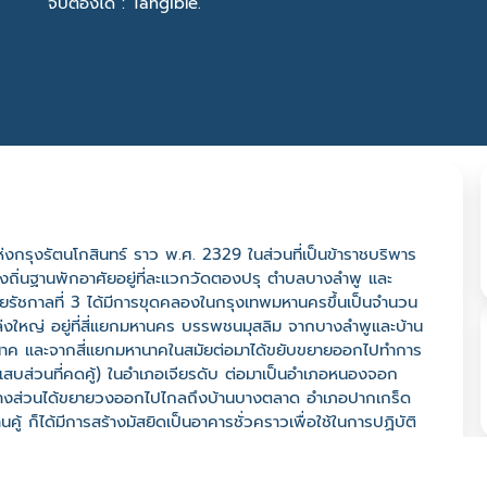
จับต้องได้ : Tangible.
่งกรุงรัตนโกสินทร์ ราว พ.ศ. 2329 ในส่วนที่เป็นข้าราชบริพาร
ั้งถิ่นฐานพักอาศัยอยู่ที่ละแวกวัดตองปรุ ตำบลบางลำพู และ
ยรัชกาลที่ 3 ได้มีการขุดคลองในกรุงเทพมหานครขึ้นเป็นจำนวน
ล่งใหญ่ อยู่ที่สี่แยกมหานคร บรรพชนมุสลิม จากบางลำพูและบ้าน
านมหานาค และจากสี่แยกมหานาคในสมัยต่อมาได้ขยับขยายออกไปทำการ
บส่วนที่คดคู้) ในอำเภอเจียรดับ ต่อมาเป็นอำเภอหนองจอก
ละบางส่วนได้ขยายวงออกไปไกลถึงบ้านบางตลาด อำเภอปากเกร็ด
คู้ ก็ได้มีการสร้างมัสยิดเป็นอาคารชั่วคราวเพื่อใช้ในการปฏิบัติ
เริ่มต้นสร้างมัสยิดในปีใด ต่อมาในปี ฮ.ศ. 1317 ตรงกับ พ.ศ. 2439
สร้างมัสยิดหลังนั้น เป็นหลังคามุงจาก ทรงปั้นหยา ใช้เวลาในการ