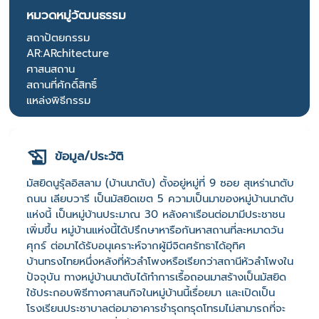
หมวดหมู่วัฒนธรรม
สถาปัตยกรรม
AR:ARchitecture
ศาสนสถาน
สถานที่ศักดิ์สิทธิ์
แหล่งพิธีกรรม
ข้อมูล/ประวัติ
มัสยิดนูรุ้ลอิสลาม (บ้านนาตับ) ตั้งอยู่หมู่ที่ 9 ซอย สุเหร่านาตับ
ถนน เลียบวารี เป็นมัสยิดเขต 5 ความเป็นมาของหมู่บ้านนาตับ
แห่งนี้ เป็นหมู่บ้านประมาณ 30 หลังคาเรือนต่อมามีประชาชน
เพิ่มขึ้น หมู่บ้านแห่งนี้ได้ปรึกษาหารือกันหาสถานที่ละหมาดวัน
ศุกร์ ต่อมาได้รับอนุเคราะห์จากผู้มีจิตศรัทธาได้อุทิศ
บ้านทรงไทยหนึ่งหลังที่หัวลำโพงหรือเรียกว่าสถานีหัวลำโพงใน
ปัจจุบัน ทางหมู่บ้านนาตับได้ทำการเรื้อถอนมาสร้างเป็นมัสยิด
ใช้ประกอบพิธีทางศาสนกิจในหมู่บ้านนี้เรื่อยมา และเปิดเป็น
โรงเรียนประชาบาลต่อมาอาคารชำรุดทรุดโทรมไม่สามารถที่จะ