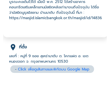
บูรณะคงเดิมไว้ได้ เมื่อปี พ.ศ. 2512 ได้สร้างอาคาร
คอนกรีตเสริมเหล็กแทนมัสยิดหลังเก่ามาจนถึงปัจจุบัน ได้ชื่อ
ว่ามัสยิดนูรุลอิสลาม บ้านนาตับ ถึงปัจจุบันนี้ ที่มา :
https://masjid.islamicbangkok.or.th/masjid/id/14836
ที่ตั้ง
เลขที่ : หมู่ที่ 9 ซอย สุเหร่านาตับ ต. โคกแฝด อ. เขต
หนองจอก จ. กรุงเทพมหานคร 10530
-
Click เพื่อดูเส้นทางและพิกัดบน Google Map