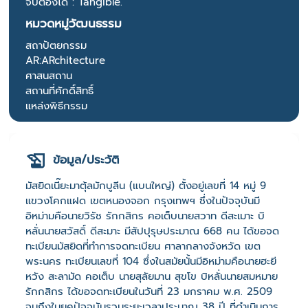
จับต้องได้ : Tangible.
หมวดหมู่วัฒนธรรม
สถาปัตยกรรม
AR:ARchitecture
ศาสนสถาน
สถานที่ศักดิ์สิทธิ์
แหล่งพิธีกรรม
ข้อมูล/ประวัติ
มัสยิดเนี๊ยะมาตุ้ลมักบูลีน (แบนใหญ่) ตั้งอยู่เลขที่ 14 หมู่ 9
แขวงโคกแฝด เขตหนองจอก กรุงเทพฯ ซึ่งในปัจจุบันมี
อิหม่ามคือนายวิรัช รักกสิกร คอเต็บนายสวาท ดีสะเมาะ บิ
หลั่นนายสวัสดิ์ ดีสะมาะ มีสัปปุรุษประมาณ 668 คน ได้ขอจด
ทะเบียนมัสยิดที่ทำการจดทะเบียน ศาลากลางจังหวัด เขต
พระนคร ทะเบียนเลขที่ 104 ซึ่งในสมัยนั้นมีอิหม่ามคือนายฮะยี
หวัง สะลามัด คอเต็บ นายสุลัยมาน สุขโข บิหลั่นนายสมหมาย
รักกสิกร ได้ขอจดทะเบียนในวันที่ 23 มกราคม พ.ศ. 2509
จนถึงในยุคปัจจุบันรวมระยะเวลาประมาณ 38 ปี ที่ดำเนินการ