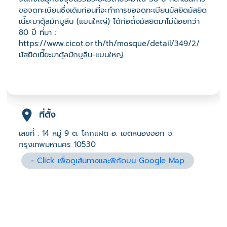
ขอจดทะเบียนซึ่งเดิมก่อนที่จะทำการขอจดทะเบียนมัสยิดมัสยิด
เนี๊ยะมาตุ้ลมักบูลีน (แบนใหญ่) ได้ก่อตั้งมัสยิดมาไม่น้อยกว่า
80 ปี ที่มา :
https://www.cicot.or.th/th/mosque/detail/349/2/
มัสยิดเนี๊ยะมาตุ้ลมักบูลีน-แบนใหญ่
ที่ตั้ง
เลขที่ : 14 หมู่ 9 ต. โคกแฝด อ. เขตหนองจอก จ.
กรุงเทพมหานคร 10530
-
Click เพื่อดูเส้นทางและพิกัดบน Google Map