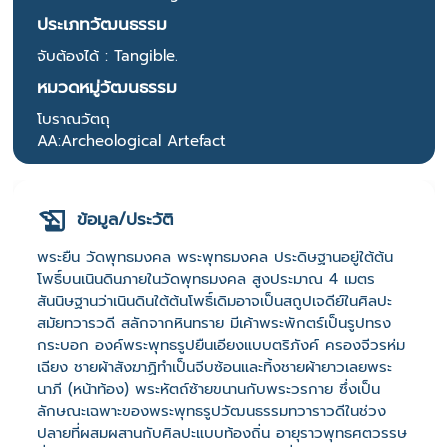
ประเภทวัฒนธรรม
จับต้องได้ : Tangible.
หมวดหมู่วัฒนธรรม
โบราณวัตถุ
AA:Archeological Artefact
ข้อมูล/ประวัติ
พระยืน วัดพุทธมงคล พระพุทธมงคล ประดิษฐานอยู่ใต้ต้น
โพธิ์บนเนินดินภายในวัดพุทธมงคล สูงประมาณ 4 เมตร
สันนิษฐานว่าเนินดินใต้ต้นโพธิ์เดิมอาจเป็นสถูปเจดีย์ในศิลปะ
สมัยทวารวดี สลักจากหินทราย มีเค้าพระพักตร์เป็นรูปทรง
กระบอก องค์พระพุทธรูปยืนเอียงแบบตริภังค์ ครองจีวรห่ม
เฉียง ชายผ้าสังฆาฏิทำเป็นจีบซ้อนและทิ้งชายผ้ายาวเลยพระ
นาภี (หน้าท้อง) พระหัตถ์ซ้ายขนานกับพระวรกาย ซึ่งเป็น
ลักษณะเฉพาะของพระพุทธรูปวัฒนธรรมทวาราวดีในช่วง
ปลายที่ผสมผสานกับศิลปะแบบท้องถิ่น อายุราวพุทธศตวรรษ