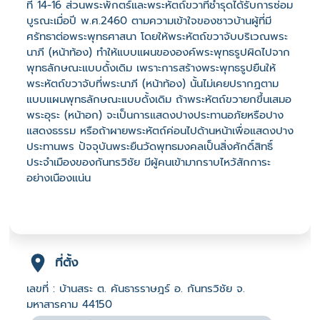
ที่ 14-16 ส่วนพระพักตร์และพระหัตถ์ขวาที่ชำรุดได้รับการซ่อม
บูรณะเมื่อปี พ.ศ.2460 ตามความเข้าใจของชาวบ้านผู้ที่มี
ศรัทธาต่อพระพุทธศาสนา โดยให้พระหัตถ์ขวาจับบริเวณพระ
นาภี (หน้าท้อง) ทำให้แบบแผนขององค์พระพุทธรูปผิดไปจาก
พุทธลักษณะแบบดั้งเดิม เพราะการสร้างพระพุทธรูปยืนให้
พระหัตถ์ขวาจับที่พระนาภี (หน้าท้อง) นั้นไม่เคยปรากฏตาม
แบบแผนพุทธลักษณะแบบดั้งเดิม ถ้าพระหัตถ์ขวายกขึ้นเสมอ
พระอุระ (หน้าอก) จะเป็นการแสดงปางประทานอภัยหรือปาง
แสดงธรรม หรือถ้าผายพระหัตถ์ค่อนไปด้านหน้าเพื่อแสดงปาง
ประทานพร ปัจจุบันพระยืนวัดพุทธมงคลเป็นสิ่งศักดิ์สิทธิ์
ประจำเมืองของกันทรวิชัย มีผู้คนเข้ามากราบไหว้สักการะ
อย่างเนืองแน่น
ที่ตั้ง
เลขที่ : บ้านสระ ต. คันธารราษฎร์ อ. กันทรวิชัย จ.
มหาสารคาม 44150