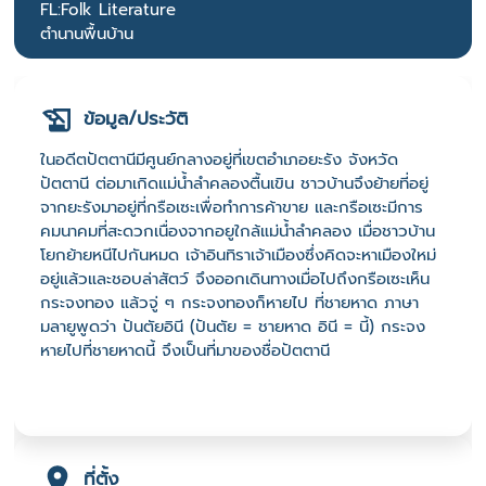
FL:Folk Literature
ตำนานพื้นบ้าน
ข้อมูล/ประวัติ
ในอดีตปัตตานีมีศูนย์กลางอยู่ที่เขตอำเภอยะรัง จังหวัด
ปัตตานี ต่อมาเกิดแม่น้ำลำคลองตื้นเขิน ชาวบ้านจึงย้ายที่อยู่
จากยะรังมาอยู่ที่กรือเซะเพื่อทำการค้าขาย และกรือเซะมีการ
คมนาคมที่สะดวกเนื่องจากอยูใกล้แม่น้ำลำคลอง เมื่อชาวบ้าน
โยกย้ายหนีไปกันหมด เจ้าอินทิราเจ้าเมืองซึ่งคิดจะหาเมืองใหม่
อยู่แล้วและชอบล่าสัตว์ จึงออกเดินทางเมื่อไปถึงกรือเซะเห็น
กระจงทอง แล้วจู่ ๆ กระจงทองก็หายไป ที่ชายหาด ภาษา
มลายูพูดว่า ปันตัยอินี (ปันตัย = ชายหาด อินี = นี้) กระจง
หายไปที่ชายหาดนี้ จึงเป็นที่มาของชื่อปัตตานี
ที่ตั้ง