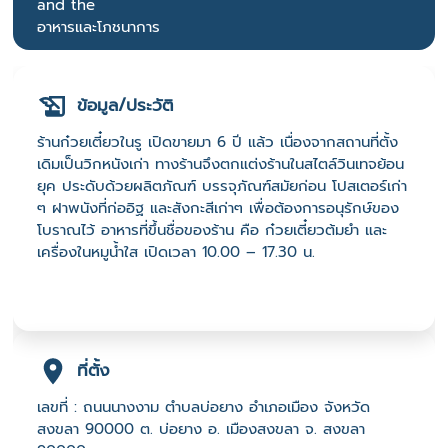
and the
อาหารและโภชนาการ
ข้อมูล/ประวัติ
ร้านก๋วยเตี๋ยวในรู เปิดขายมา 6 ปี แล้ว เนื่องจากสถานที่ตั้ง
เดิมเป็นวิกหนังเก่า ทางร้านจึงตกแต่งร้านในสไตล์วินเทจย้อน
ยุค ประดับด้วยผลิตภัณฑ์ บรรจุภัณฑ์สมัยก่อน โปสเตอร์เก่า
ๆ ฝาพนังที่ก่ออิฐ และสังกะสีเก่าๆ เพื่อต้องการอนุรักษ์ของ
โบราณไว้ อาหารที่ขึ้นชื่อของร้าน คือ ก๋วยเตี๋ยวต้มยำ และ
เครื่องในหมูน้ำใส เปิดเวลา 10.00 – 17.30 น.
ที่ตั้ง
เลขที่ : ถนนนางงาม ตำบลบ่อยาง อำเภอเมือง จังหวัด
สงขลา 90000 ต. บ่อยาง อ. เมืองสงขลา จ. สงขลา