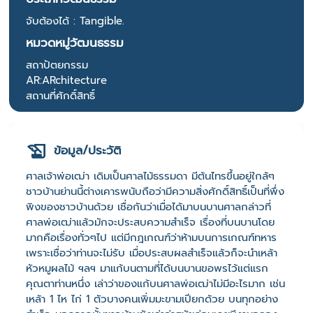
จับต้องได้ : Tangible.
หมวดหมู่วัฒนธรรม
สถาปัตยกรรม
AR:ARchitecture
สถานที่ศักดิ์สิทธิ์
ข้อมูล/ประวัติ
ศาลเจ้าพ่อเฒ่า เดิมเป็นศาลไม้ธรรมดา มีต้นไทรขึ้นอยู่ใกล้ๆ
ชาวบ้านย่านนี้ต่างเคารพนับถือว่ามีความสิ่งศักดิ์สิทธิ์เป็นที่พึ่ง
พิงของชาวบ้านด้วย เชื่อกันว่าเมื่อได้มาบนบานศาลกล่าวที่
ศาลพ่อเฒ่าแล้วมักจะประสบความสำเร็จ เรื่องที่บนบานโดย
มากคือเรื่องทั่วๆไป แต่มีกฎเกณฑ์ว่าห้ามบนการเกณฑ์ทหาร
เพราะเชื่อว่าท่านจะไม่รับ เมื่อประสบผลสำเร็จแล้วก็จะนำเหล้า
หัวหมูผลไม้ ฯลฯ มาแก้บนตามที่ได้บนบานขอพรไว้แต่แรก
คุณตาท่านหนึ่ง เล่าว่าของแก้บนศาลพ่อเฒ่าไม่มีอะไรมาก เช่น
เหล้า 1 ไห ไก่ 1 ตัวบางคนเพิ่มมะขามเปียกด้วย บนทุกอย่าง