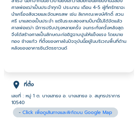
สำเร็จ นอกจากนั้นชาวบ้านยังเล่าว่าสมัยก่อนเคยมีงานฉลอง
ศาลพ่อเฒ่าเป็นประจำทุกปี ประมาณ เดือน 4-5 ผู้ที่ศรัทธาจะ
นำเครื่องสังเวยและจัดมหรสพ เช่น ลิเกคณะพงษ์ศักดิ์ สวน
ศรี มาแสดงเป็นประจำ แต่ในระยะสองสามปีมานี้ไม่ได้จัดแล้ว
ศาลพ่อเฒ่า มีการปรับปรุงหลายครั้ง จนกระทั่งครั้งหลังสุด
จึงได้สร้างศาลเป็นลักษณะก่ออิฐฉาบปูนให้แข็งแรง โดยนาย
ทอง ช้างแก้ว ที่ตั้งของศาลในปัจจุบันนี้อยู่ในบริเวณพื้นที่ด้าน
หลังของอาคารชินวัตรซาวนด์
ที่ตั้ง
เลขที่ : หมู่ 1 ต. บางเสาธง อ. บางเสาธง จ. สมุทรปราการ
10540
-
Click เพื่อดูเส้นทางและพิกัดบน Google Map