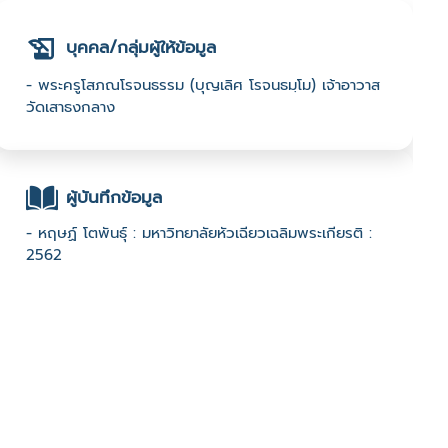
บุคคล/กลุ่มผู้ให้ข้อมูล
- พระครูโสภณโรจนธรรม (บุญเลิศ โรจนธมฺโม) เจ้าอาวาส
วัดเสาธงกลาง
ผู้บันทึกข้อมูล
- หฤษฏ์ โตพันธุ์ : มหาวิทยาลัยหัวเฉียวเฉลิมพระเกียรติ :
2562
ช่องทางติดต่อ
- 02 312 8981