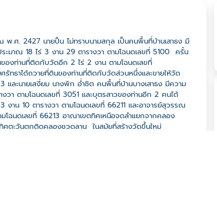
พ.ศ. 2427 นายปิ้น ไม่ทราบนามสกุล เป็นคนพื้นที่บ้านเสาธง มี
ั้น ประมาณ 18 ไร่ 3 งาน 29 ตารางวา ตามโฉนดเลขที่ 5100 ครั้น
ินของท่านที่ติดกับวัดอีก 2 ไร่ 2 งาน ตามโฉนดเลขที่
รัทธาได้ถวายที่ดินของท่านที่ติดกับวัดส่วนหนึ่งและขายให้วัด
33 และนายเสงี่ยม นางพัก อ่ำชิต คนพื้นที่บ้านบางเสาธง มีความ
 ตารางวา ตามโฉนดเลขที่ 3051 และบุตรสาวของท่านอีก 2 คนได้
นอีก 3 งาน 10 ตารางวา ตามโฉนดเลขที่ 66211 และอาจารย์สุวรรณ
ไร่ ตามโฉนดเลขที่ 66213 อาณาเขตทิศเหนือจดลำแยกจากคลอง
ตะวันตกติดคลองชวดลาน ในสมัยที่สร้างวัดขึ้นใหม่
ันเวลาผ่านไปกาลเวลาต่อมา ก็มีการก่อสร้างบูรณะปฏิสังขรวัดอยู่
ั้งของวัด ต่อมาก็มีชื่อใหม่ว่า “วัดเสาธงกลาง” วัดเสาธงกลาง
2437 พื้นที่ตั้งวัดในสมัยแรกเป็นเกาะ มีน้ำล้อมรอบ การคมนาคม
ง 10 เมตร ยาว 16 เมตรรวมพื้นที่ 160 ตารางเมตร และ พ.ศ.
และกุฏิทรงไทย คอนกรีตเสริมเหล็กทรงไทย 2 ชั้น 4 หลัง มี“หลวง
ารวิชัย หน้าตักกว้าง 2.30 เมตร พระศักดิ์สิทธิ์โบราณที่
 ปิดทองหลวงพ่อขาว ในวันขึ้น 10 ค่ำ 11 ค่ำ เดือน 3 ของทุก