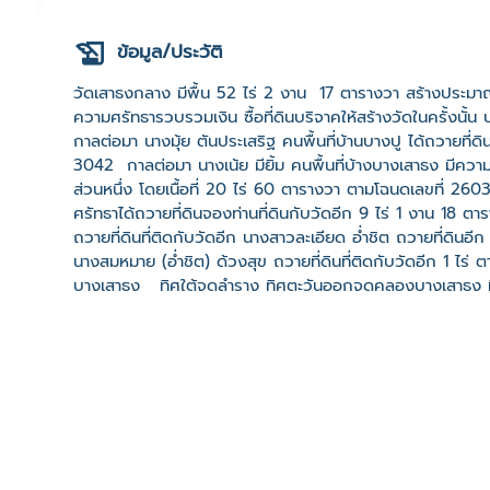
ข้อมูล/ประวัติ
วัดเสาธงกลาง มีพื้น 52 ไร่ 2 งาน 17 ตารางวา สร้างประมาณ 
ความศรัทธารวบรวมเงิน ซื้อที่ดินบริจาคให้สร้างวัดในครั้งน
กาลต่อมา นางมุ้ย ตันประเสริฐ คนพื้นที่บ้านบางปู ได้ถวายที่ด
3042 กาลต่อมา นางเน้ย มียิ้ม คนพื้นที่บ้างบางเสาธง มีความศ
ส่วนหนึ่ง โดยเนื้อที่ 20 ไร่ 60 ตารางวา ตามโฉนดเลขที่ 260
ศรัทธาได้ถวายที่ดินจองท่านที่ดินกับวัดอีก 9 ไร่ 1 งาน 18
ถวายที่ดินที่ติดกับวัดอีก นางสาวละเอียด อ่ำชิต ถวายที่ดิ
นางสมหมาย (อ่ำชิต) ด้วงสุข ถวายที่ดินที่ติดกับวัดอีก 1 
บางเสาธง ทิศใต้จดลำราง ทิศตะวันออกจดคลองบางเสาธง ทิศ
ประชาชนโดยทั่วไปในครั้งนั้นนิยมเรียกว่า “วัดราษฎร์สโมสร” ว
เนือง ๆ นามของวัดก็เปลี่ยนเป็น “วัดคลองเสาธง” ตามสถานที่ต
ได้รับพระราชทานวิสุงคามสีมา เมื่อวันที่ 7 พฤศจิกายน พ.ศ. 
ในสมัยนั้นใช้ทางน้ำเป็นหลัก ภายในวัดมีอุโบสถหลังเก่า กว้า
2502 เริ่มสร้างอุโบสถหลังใหม่ กุฏิสงฆ์ไม้ทรงไทย 14 หลัง 
พ่อขาว” พระประธานในอุโบสถหลังเก่า สร้างในสมัยสุโขทัย ปางม
ประชาชนทั่วไปเคารพนับถือ และคณะกรรมการวัดจัดงานประจำปี
ปี