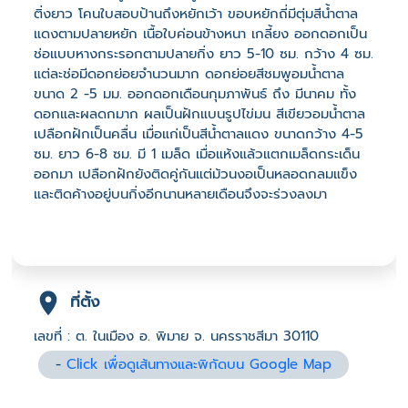
ติ่งยาว โคนใบสอบป้านถึงหยักเว้า ขอบหยักถี่มีตุ่มสีน้ำตาล
แดงตามปลายหยัก เนื้อใบค่อนข้างหนา เกลี้ยง ออกดอกเป็น
ช่อแบบหางกระรอกตามปลายกิ่ง ยาว 5-10 ซม. กว้าง 4 ซม.
แต่ละช่อมีดอกย่อยจำนวนมาก ดอกย่อยสีชมพูอมน้ำตาล
ขนาด 2 -5 มม. ออกดอกเดือนกุมภาพันธ์ ถึง มีนาคม ทั้ง
ดอกและผลดกมาก ผลเป็นฝักแบนรูปไข่มน สีเขียวอมน้ำตาล
เปลือกฝักเป็นคลื่น เมื่อแก่เป็นสีน้ำตาลแดง ขนาดกว้าง 4-5
ซม. ยาว 6-8 ซม. มี 1 เมล็ด เมื่อแห้งแล้วแตกเมล็ดกระเด็น
ออกมา เปลือกฝักยังติดคู่กันแต่ม้วนงอเป็นหลอดกลมแข็ง
และติดค้างอยู่บนกิ่งอีกนานหลายเดือนจึงจะร่วงลงมา
ที่ตั้ง
เลขที่ : ต. ในเมือง อ. พิมาย จ. นครราชสีมา 30110
-
Click เพื่อดูเส้นทางและพิกัดบน Google Map