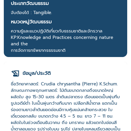
ประเภทวัฒนธรรม
จับต้องได้ : Tangible.
หมวดหมู่วัฒนธรรม
ความรู้และแนวปฏิบัติเกี่ยวกับธรรมชาติและจักรวาล
KP:Knowledge and Practices concerning nature
and the
การจัดการทรัพยากรธรรมชาติ
ข้อมูล/ประวัติ
ชื่อวิทยาศาสตร์: Crudia chrysantha (Pierre) K.Schum.
ลักษณะทางพฤกษศาสตร์: ไม้ต้นขนาดกลางถึงขนาดใหญ่
ผลัดใบ สูง 15-30 เมตร ลำต้นเปลาตรง เรือนยอดเป็นพุ่มทึบ
รูปเจดีย์ต่ำ ใบเป็นพุ่มกว้างทึบมาก เปลือกสีน้ำตาล แตกเป็น
ร่องตามยาวลำต้นยอดอ่อนมีกาบหุ้มแน่นคล้ายกระสวย ใบ
เดี่ยวออกสลับ ขนาดกว้าง 4.5 – 5 ซม. ยาว 7 – 11 ซม.
ผลัดใบในช่วงเดือนธันวาคม ถึง มกราคม แล้วแตกใบอ่อนสี
น้ำตาลอมแดง รูปร่างใบมน รูปไข่ ปลายใบแหลมเรียวสอบเป็น