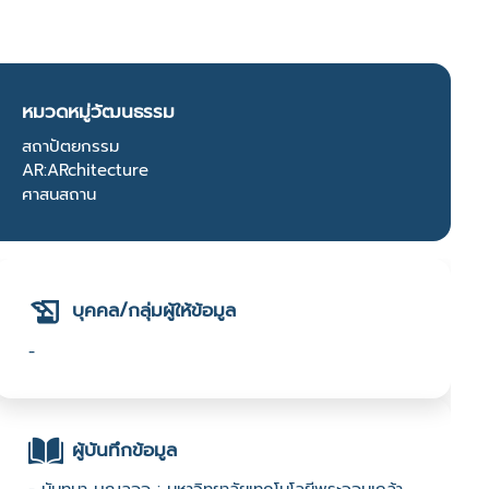
หมวดหมู่วัฒนธรรม
สถาปัตยกรรม
AR:ARchitecture
ศาสนสถาน
บุคคล/กลุ่มผู้ให้ข้อมูล
-
ผู้บันทึกข้อมูล
- นันทนา บุญลออ : มหาวิทยาลัยเทคโนโลยีพระจอมเกล้า