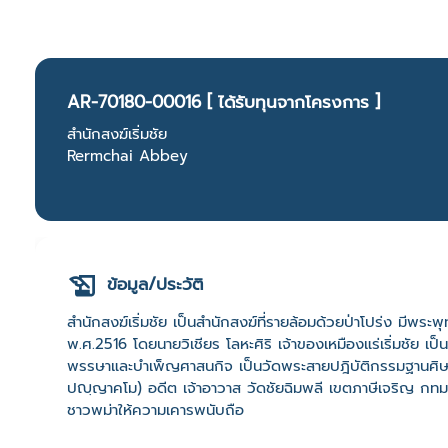
AR-70180-00016 [ ได้รับทุนจากโครงการ ]
สำนักสงฆ์เริ่มชัย
Rermchai Abbey
ข้อมูล/ประวัติ
สำนักสงฆ์เริ่มชัย เป็นสำนักสงฆ์ที่รายล้อมด้วยป่าโปร่ง มีพระพ
พ.ศ.2516 โดยนายวิเชียร โลหะศิริ เจ้าของเหมืองแร่เริ่มชัย เป็นส
พรรษาและบำเพ็ญศาสนกิจ เป็นวัดพระสายปฎิบัติกรรมฐานศิษย์ห
ปญฺญาคโม) อดีต เจ้าอาวาส วัดชัยฉิมพลี เขตภาษีเจริญ กทม ม
ชาวพม่าให้ความเคารพนับถือ