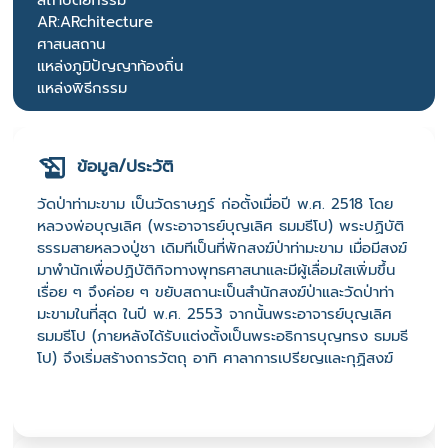
สถาปัตยกรรม
AR:ARchitecture
ศาสนสถาน
แหล่งภูมิปัญญาท้องถิ่น
แหล่งพิธีกรรม
ข้อมูล/ประวัติ
วัดป่าท่ามะขาม เป็นวัดราษฎร์ ก่อตั้งเมื่อปี พ.ศ. 2518 โดย
หลวงพ่อบุญเลิศ (พระอาจารย์บุญเลิศ ธมมธีโป) พระปฏิบัติ
ธรรมสายหลวงปู่ชา เดิมทีเป็นที่พักสงฆ์ป่าท่ามะขาม เมื่อมีสงฆ์
มาพำนักเพื่อปฏิบัติกิจทางพุทธศาสนาและมีผู้เลื่อมใสเพิ่มขึ้น
เรื่อย ๆ จึงค่อย ๆ ขยับสถานะเป็นสำนักสงฆ์ป่าและวัดป่าท่า
มะขามในที่สุด ในปี พ.ศ. 2553 จากนั้นพระอาจารย์บุญเลิศ
ธมมธีโป (ภายหลังได้รับแต่งตั้งเป็นพระอธิการบุญทรง ธมมธี
โป) จึงเริ่มสร้างถารวัตถุ อาทิ ศาลาการเปรียญและกุฏิสงฆ์