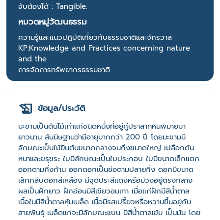
จับต้องได้ : Tangible.
หมวดหมู่วัฒนธรรม
ความรู้และแนวปฏิบัติเกี่ยวกับธรรมชาติและจักรวาล
KP:Knowledge and Practices concerning nature
and the
การจัดการทรัพยากรธรรมชาติ
ข้อมูล/ประวัติ
มะขามเป็นต้นไม้เก่าแก่ชนิดหนึ่งที่อยู่คู่ปราสาทหินพิมายมา
ยาวนาน สันนิษฐานว่ามีอายุมากกว่า 200 ปี โดยมะขามมี
ลักษณะเป็นไม้ยืนต้นขนาดกลางจนถึงขนาดใหญ่ เปลือกต้น
หนาและขรุขระ ใบมีลักษณะเป็นใบประกอบ ใบมีขนาดเล็กแตก
ออกตามกิ่งก้าน ออกดอกเป็นช่อตามปลายกิ่ง ดอกมีขนาด
เล็กกลีบดอกสีเหลือง มีจุดประสีแดงหรือม่วงอยู่ตรงกลาง
ผลเป็นฝักยาว ฝักอ่อนมีสีเขียวอมเทา เมื่อแก่ฝักมีสีน้ำตาล
เนื้อในมีสีน้ำตาลหุ้มเมล็ด เนื้อมีรสเปรี้ยวหรือหวานขึ้นอยู่กับ
สายพันธุ์ เมล็ดแก่จะมีลักษณะแบน มีสีน้ำตาลเข้ม เป็นมัน โดย