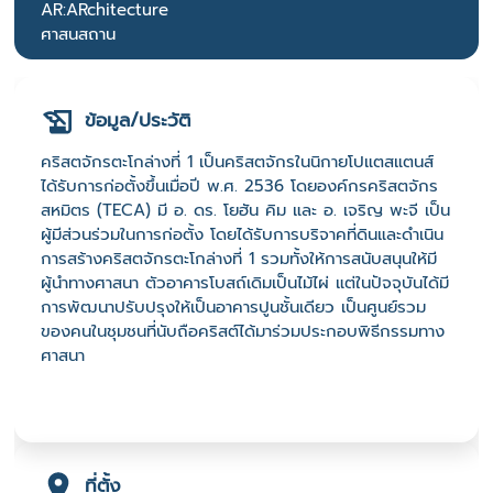
AR:ARchitecture
ศาสนสถาน
ข้อมูล/ประวัติ
คริสตจักรตะโกล่างที่ 1 เป็นคริสตจักรในนิกายโปแตสแตนส์
ได้รับการก่อตั้งขึ้นเมื่อปี พ.ศ. 2536 โดยองค์กรคริสตจักร
สหมิตร (TECA) มี อ. ดร. โยฮัน คิม และ อ. เจริญ พะจี เป็น
ผู้มีส่วนร่วมในการก่อตั้ง โดยได้รับการบริจาคที่ดินและดำเนิน
การสร้างคริสตจักรตะโกล่างที่ 1 รวมทั้งให้การสนับสนุนให้มี
ผู้นำทางศาสนา ตัวอาคารโบสถ์เดิมเป็นไม้ไผ่ แต่ในปัจจุบันได้มี
การพัฒนาปรับปรุงให้เป็นอาคารปูนชั้นเดียว เป็นศูนย์รวม
ของคนในชุมชนที่นับถือคริสต์ได้มาร่วมประกอบพิธีกรรมทาง
ศาสนา
ที่ตั้ง