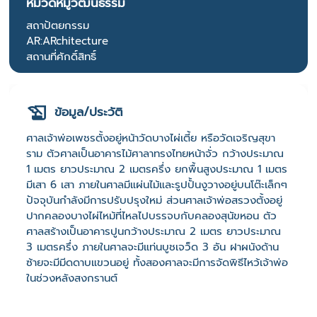
หมวดหมู่วัฒนธรรม
สถาปัตยกรรม
AR:ARchitecture
สถานที่ศักดิ์สิทธิ์
ข้อมูล/ประวัติ
ศาลเจ้าพ่อเพชรตั้งอยู่หน้าวัดบางไผ่เตี้ย หรือวัดเจริญสุขา
ราม ตัวศาลเป็นอาคารไม้ศาลาทรงไทยหน้าจั่ว กว้างประมาณ
1 เมตร ยาวประมาณ 2 เมตรครึ่ง ยกพื้นสูงประมาณ 1 เมตร
มีเสา 6 เสา ภายในศาลมีแผ่นไม้และรูปปั้นงูวางอยู่บนโต๊ะเล็กๆ
ปัจจุบันกำลังมีการปรับปรุงใหม่ ส่วนศาลเจ้าพ่อสรวงตั้งอยู่
ปากคลองบางไผ่ไหม้ที่ไหลไปบรรจบกับคลองสุนัขหอน ตัว
ศาลสร้างเป็นอาคารปูนกว้างประมาณ 2 เมตร ยาวประมาณ
3 เมตรครึ่ง ภายในศาลจะมีแท่นบูชเจว็ด 3 อัน ฝาผนังด้าน
ซ้ายจะมีมีดดาบแขวนอยู่ ทั้งสองศาลจะมีการจัดพิธีไหว้เจ้าพ่อ
ในช่วงหลังสงกรานต์