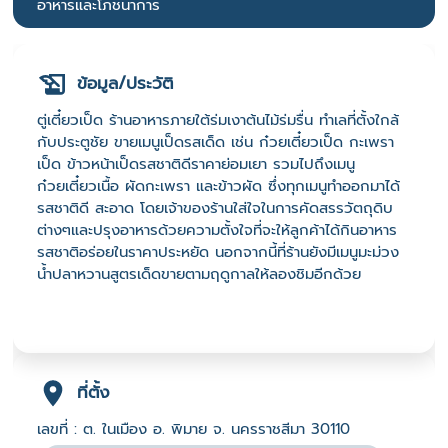
อาหารและโภชนาการ
ข้อมูล/ประวัติ
ตู่เตี๋ยวเป็ด ร้านอาหารภายใต้ร่มเงาต้นไม้ร่มรื่น ทำเลที่ตั้งใกล้
กับประตูชัย ขายเมนูเป็ดรสเด็ด เช่น ก๋วยเตี๋ยวเป็ด กะเพรา
เป็ด ข้าวหน้าเป็ดรสชาติดีราคาย่อมเยา รวมไปถึงเมนู
ก๋วยเตี๋ยวเนื้อ ผัดกะเพรา และข้าวผัด ซึ่งทุกเมนูทำออกมาได้
รสชาติดี สะอาด โดยเจ้าของร้านใส่ใจในการคัดสรรวัตถุดิบ
ต่างๆและปรุงอาหารด้วยความตั้งใจที่จะให้ลูกค้าได้กินอาหาร
รสชาติอร่อยในราคาประหยัด นอกจากนี้ที่ร้านยังมีเมนูมะม่วง
น้ำปลาหวานสูตรเด็ดขายตามฤดูกาลให้ลองชิมอีกด้วย
ที่ตั้ง
เลขที่ : ต. ในเมือง อ. พิมาย จ. นครราชสีมา 30110